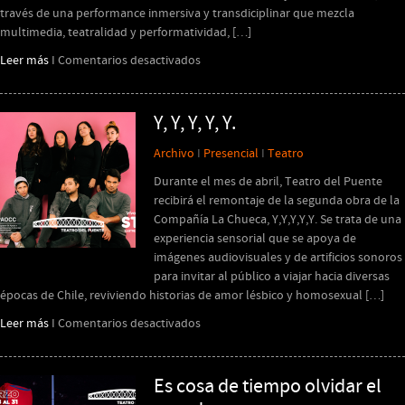
través de una performance inmersiva y transdiciplinar que mezcla
multimedia, teatralidad y performatividad, […]
en
Leer más
I
Comentarios desactivados
Manual
de
autoayuda
Y, Y, Y, Y, Y.
Archivo
I
Presencial
I
Teatro
Durante el mes de abril, Teatro del Puente
recibirá el remontaje de la segunda obra de la
Compañía La Chueca, Y,Y,Y,Y,Y. Se trata de una
experiencia sensorial que se apoya de
imágenes audiovisuales y de artificios sonoros
para invitar al público a viajar hacia diversas
épocas de Chile, reviviendo historias de amor lésbico y homosexual […]
en
Leer más
I
Comentarios desactivados
Y,
Y,
Y,
Es cosa de tiempo olvidar el
Y,