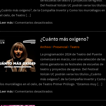
de escuelas de teatro y proyectos de egreso.
Del Festival Volcán UC podrán verse los títulos
¿Cuánto más oxígeno?, de la Compañía Invertir y Como los murciélagos en
el cielo, de Teatro […]
en
Leer más
I
Comentarios desactivados
Como
los
murciélagos
¿Cuánto más oxígeno?
en
Archivo
I
Presencial
I
Teatro
el
cielo
La programación 2024 de Teatro del Puente
comenzará en marzo, con una selección de las
obras ganadoras de festivales de escuelas de
teatro y proyectos de egreso. Del Festival
Volcán UC podrán verse los títulos ¿Cuánto
más oxígeno?, de la Compañía Invertir y Como
los murciélagos en el cielo, de Teatro Primer Prólogo. “Estamos muy […]
en
Leer más
I
Comentarios desactivados
¿Cuánto
más