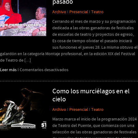
pasado
Y.
Archivo
I
Presencial
I
Teatro
Cerrando el mes de marzo y su programación
dedicada a las obras ganadoras de festivales
de escuelas de teatro y proyectos de egreso,
Es cosa de tiempo olvidar el pasado iniciará
sus funciones el jueves 28. La misma obtuvo el
galardón en la categoría Montaje profesional, en la edición XIX del Festival
de Teatro de […]
en
Leer más
I
Comentarios desactivados
Es
cosa
de
Como los murciélagos en el
tiempo
cielo
olvidar
el
Archivo
I
Presencial
I
Teatro
pasado
Marzo marca el inicio de la programación 2024
de Teatro del Puente, que comienza con una
selección de las obras ganadoras de festivales