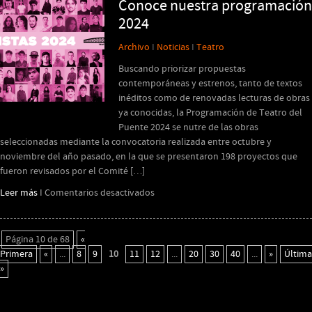
oxígeno?
Conoce nuestra programación
2024
Archivo
I
Noticias
I
Teatro
Buscando priorizar propuestas
contemporáneas y estrenos, tanto de textos
inéditos como de renovadas lecturas de obras
ya conocidas, la Programación de Teatro del
Puente 2024 se nutre de las obras
seleccionadas mediante la convocatoria realizada entre octubre y
noviembre del año pasado, en la que se presentaron 198 proyectos que
fueron revisados por el Comité […]
en
Leer más
I
Comentarios desactivados
Conoce
nuestra
programación
Página 10 de 68
«
2024
Primera
«
...
8
9
10
11
12
...
20
30
40
...
»
Última
»