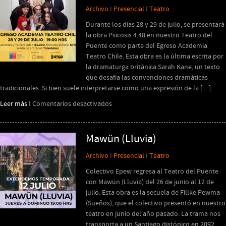
Archivo
I
Presencial
I
Teatro
espaldas
Durante los días 28 y 29 de julio, se presentará
la obra Psicosis 4.48 en nuestro Teatro del
Puente como parte del Egreso Academia
Teatro Chile. Esta obra es la última escrita por
la dramaturga británica Sarah Kane, un texto
que desafía las convenciones dramáticas
tradicionales. Si bien suele interpretarse como una expresión de la […]
en
Leer más
I
Comentarios desactivados
Egreso
Academia
Teatro
Mawün (Lluvia)
Chile
Archivo
I
Presencial
I
Teatro
Colectivo Epew regresa al Teatro del Puente
con Mawün (Lluvia) del 26 de junio al 12 de
julio. Esta obra es la secuela de Fillke Pewma
(Sueños), que el colectivo presentó en nuestro
teatro en junio del año pasado. La trama nos
transporta a un Santiago distópico en 2092,