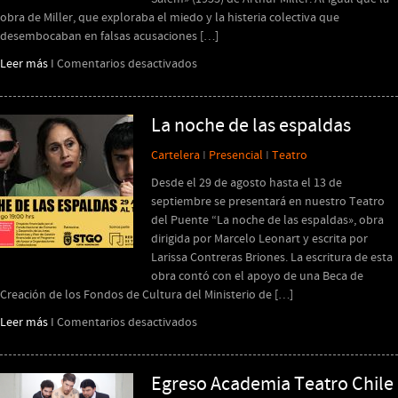
obra de Miller, que exploraba el miedo y la histeria colectiva que
desembocaban en falsas acusaciones […]
en
Leer más
I
Comentarios desactivados
EL
EFECTO
DE
La noche de las espaldas
IR
Cartelera
I
Presencial
I
Teatro
HACIA
ATRÁS
Desde el 29 de agosto hasta el 13 de
septiembre se presentará en nuestro Teatro
del Puente “La noche de las espaldas», obra
dirigida por Marcelo Leonart y escrita por
Larissa Contreras Briones. La escritura de esta
obra contó con el apoyo de una Beca de
Creación de los Fondos de Cultura del Ministerio de […]
en
Leer más
I
Comentarios desactivados
La
noche
de
Egreso Academia Teatro Chile
las