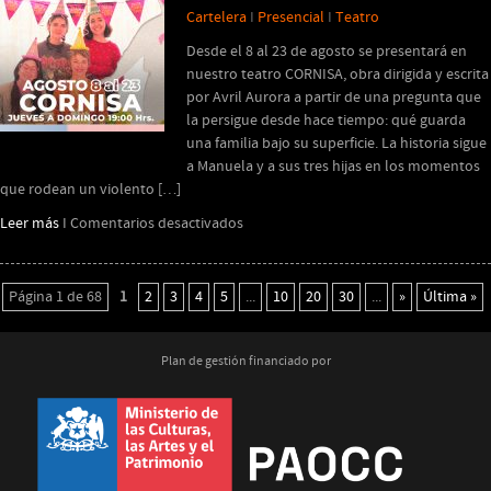
Cartelera
I
Presencial
I
Teatro
Desde el 8 al 23 de agosto se presentará en
nuestro teatro CORNISA, obra dirigida y escrita
por Avril Aurora a partir de una pregunta que
la persigue desde hace tiempo: qué guarda
una familia bajo su superficie. La historia sigue
a Manuela y a sus tres hijas en los momentos
que rodean un violento […]
en
Leer más
I
Comentarios desactivados
CORNISA
Página 1 de 68
1
2
3
4
5
...
10
20
30
...
»
Última »
Plan de gestión financiado por