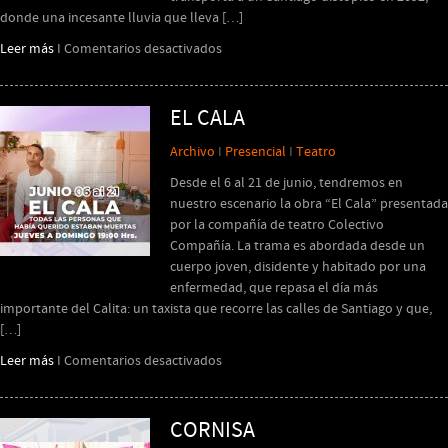
donde una incesante lluvia que lleva […]
en
Leer más
I
Comentarios desactivados
Mawün
(Lluvia)
EL CALA
Archivo
I
Presencial
I
Teatro
Desde el 6 al 21 de junio, tendremos en
nuestro escenario la obra “El Cala” presentada
por la compañía de teatro Colectivo
Compañía. La trama es abordada desde un
cuerpo joven, disidente y habitado por una
enfermedad, que repasa el día más
importante del Calita: un taxista que recorre las calles de Santiago y que,
[…]
en
Leer más
I
Comentarios desactivados
EL
CALA
CORNISA