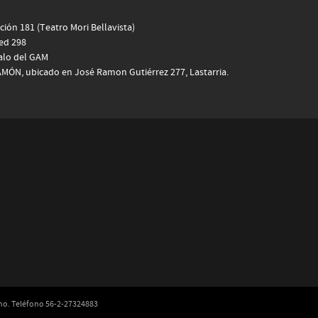
ión 181 (Teatro Mori Bellavista)
ced 298
alo del GAM
N, ubicado en José Ramon Gutiérrez 277, Lastarria.
ano. Teléfono 56-2-27324883