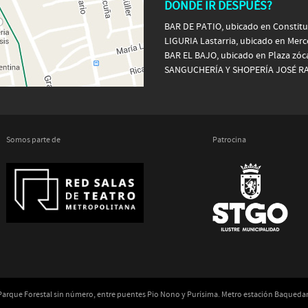
DONDE IR DESPUÉS?
BAR DE PATIO, ubicado en Constituc
LIGURIA Lastarria, ubicado en Mer
BAR EL BAJO, ubicado en Plaza zóc
SANGUCHERÍA Y SHOPERÍA JOSÉ RAMÓ
Somos parte de
Patrocina
 Parque Forestal sin número, entre puentes Pio Nono y Purísima. Metro estación Baqued