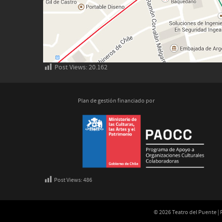
Post Views:
20.162
Plan de gestión financiado por
Post Views:
486
© 2026 Teatro del Puente |