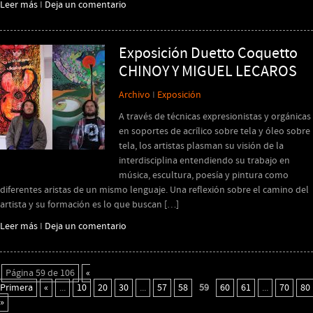
Leer más
I
Deja un comentario
Exposición Duetto Coquetto
CHINOY Y MIGUEL LECAROS
Archivo
I
Exposición
A través de técnicas expresionistas y orgánicas
en soportes de acrílico sobre tela y óleo sobre
tela, los artistas plasman su visión de la
interdisciplina entendiendo su trabajo en
música, escultura, poesía y pintura como
diferentes aristas de un mismo lenguaje. Una reflexión sobre el camino del
artista y su formación es lo que buscan […]
Leer más
I
Deja un comentario
Página 59 de 106
«
Primera
«
...
10
20
30
...
57
58
59
60
61
...
70
80
»