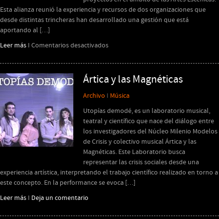
Esta alianza reunió la experiencia y recursos de dos organizaciones que
desde distintas trincheras han desarrollado una gestión que está
aportando al […]
en
Leer más
I
Comentarios desactivados
Plataforma
Puente
Checoslovaquia
Ártica y las Magnéticas
Archivo
I
Música
Utopías demodé, es un laboratorio musical,
teatral y científico que nace del diálogo entre
los investigadores del Núcleo Milenio Modelos
de Crisis y colectivo musical Ártica y las
Magnéticas. Este Laboratorio busca
representar las crisis sociales desde una
experiencia artística, interpretando el trabajo científico realizado en torno a
este concepto. En la performance se evoca […]
Leer más
I
Deja un comentario