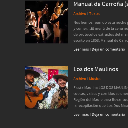
Manual de Carroña 
Archivo
I
Teatro
Nos hemos reunido esta noche pa
y comer…El menú de la cena no 
de protocolos extraídos del m
escrito en 1853, Manual de Car
Leer más
I
Deja un comentario
Los dos Maulinos
Archivo
I
Música
Fiesta Maulina LOS DOS MAULI
cuecas, valses y corridos se une
Región del Maule para llevar toda
la recopilación que Los Dos Mau
Leer más
I
Deja un comentario