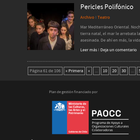
Pericles Polifónico
Archivo
I
Teatro
Mar Mediterráneo Oriental. Noche
tierra natal, el mar le arrebata 
asesinada. De ahí en más, la vid
Leer más
I
Deja un comentario
Página 61 de 106
« Primera
«
...
10
20
30
...
Plan de gestión financiado por