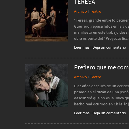
TERESA
Archivo
I
Teatro
“Teresa, grande entre lo pequeñ
Guerrero, repasa hitos en la vi
manifiesto en este trabajo desar
obra es parte del “Proyecto Escri
Leer más
I
Deja un comentario
Prefiero que me coma
Archivo
I
Teatro
Diez años después de un acciden
pasado en el diván de una psicó
descubrirá que no es la única 
hecho real ocurrido en Chile, la
Leer más
I
Deja un comentario