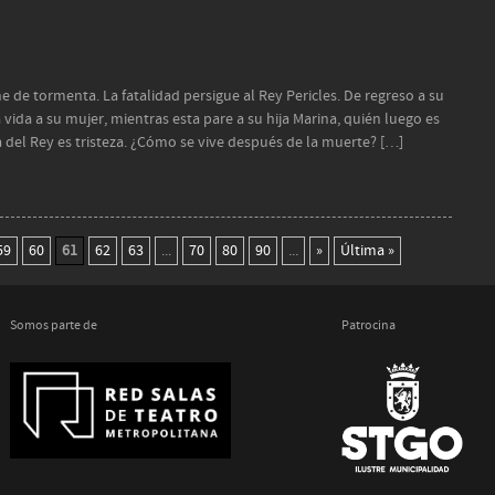
 de tormenta. La fatalidad persigue al Rey Pericles. De regreso a su
la vida a su mujer, mientras esta pare a su hija Marina, quién luego es
a del Rey es tristeza. ¿Cómo se vive después de la muerte? […]
59
60
61
62
63
...
70
80
90
...
»
Última »
Somos parte de
Patrocina