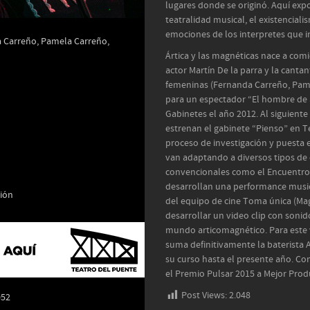
lugares donde se originó. Aquí expo
teatralidad musical, el existencialis
emociones de los interpretes que in
a Carreño, Pamela Carreño,
Ártica y las magnéticas nace a com
actor Martín De la parra y la canta
femeninas (Fernanda Carreño, Pame
para un espectador “El hombre de 
Gabinetes el año 2012. Al siguient
estrenan el gabinete “Pienso” en 
proceso de investigación y puesta
van adaptando a diversos tipos de e
convencionales como el Encuentro I
desarrollan una performance music
ción
del equipo de cine Toma única (Ma
desarrollar un video clip con son
mundo articomagnético. Para este vi
suma definitivamente la baterista 
su curso hasta el presente año. Con
el Premio Pulsar 2015 a Mejor Prod
Post Views:
2.048
052