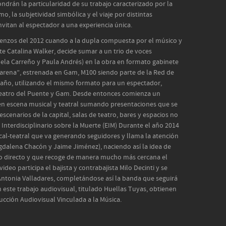
ndrán la particularidad de su trabajo caracterizado por la
mo, la subjetividad simbólica y el viaje por distintas
vitan al espectador a una experiencia única.
ienzos del 2012 cuando a la dupla compuesta por el músico y
nte Catalina Walker, decide sumar a un trio de voces
la Carreño y Paula Andrés) en la obra en formato gabinete
arena”, estrenada en Gam, M100 siendo parte de la Red de
e año, utilizando el mismo formato para un espectador,
Teatro del Puente y Gam. Desde entonces comienza un
 en escena musical y teatral sumando presentaciones que se
scenarios de la capital, salas de teatro, bares y espacios no
nterdisciplinario sobre la Muerte (EIM) Durante el año 2014
al-teatral que va generando seguidores y llama la atención
gdalena Chacón y Jaime Jiménez), naciendo así la idea de
ido directo y que recoge de manera mucho más cercana el
deo participa el bajista y contrabajista Milo Decinti y se
Antonia Valladares, completándose así la banda que seguirá
 este trabajo audiovisual, titulado Huellas Tuyas, obtienen
ucción Audiovisual Vinculada a la Música.