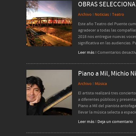
OBRAS SELECCIONA
Archivo
I
Noticias
I
Teatro
Este año Teatro del Puente cum
agradecer a todas las compañías
2018 nos entregue nuevas voces 
significativa en las audiencias. 
Leer más
I
Comentarios desacti
Piano a Mil, Michio N
Archivo
I
Música
El artista realizará tres concie
a diferentes públicos y present
Piano a Mil del pianista antofag
llevar la música selecta a espac
Leer más
I
Deja un comentario