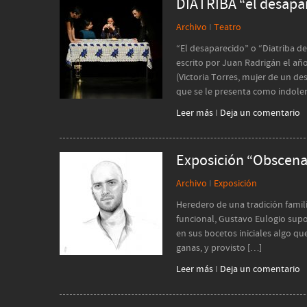
DIATRIBA “el desapa
Archivo
I
Teatro
“El desaparecido” o “Diatriba 
escrito por Juan Radrigán el añ
(Victoria Torres, mujer de un d
que se le presenta como indolen
Leer más
I
Deja un comentario
Exposición “Obscena
Archivo
I
Exposición
Heredero de una tradición famili
funcional, Gustavo Eulogio supo
en sus bocetos iniciales algo q
ganas, y provisto […]
Leer más
I
Deja un comentario