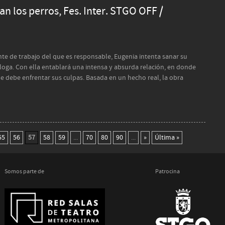
n los perros, Fes. Inter. STGO OFF /
te de trabajo del que es responsable, Eugenia intenta sanar su
loga. Con ella entablará una intensa y absurda relación, en donde
ue debe enfrentar sus culpas. Basada en un hecho real, la obra
55
56
57
58
59
...
70
80
90
...
»
Última »
Somos parte de
Patrocina