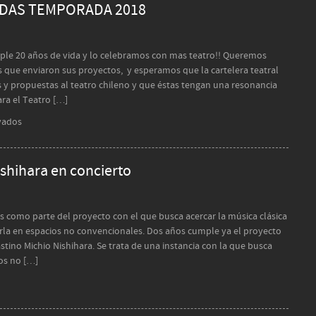
DAS TEMPORADA 2018
ple 20 años de vida y lo celebramos con mas teatro!! Queremos
 que enviaron sus proyectos, y esperamos que la cartelera teatral
y propuestas al teatro chileno y que éstas tengan una resonancia
Para el Teatro […]
en
vados
OBRAS
SELECCIONADAS
TEMPORADA
ishihara en concierto
2018
rtos como parte del proyecto con el que busca acercar la música clásica
arla en espacios no convencionales. Dos años cumple ya el proyecto
astino Michio Nishihara. Se trata de una instancia con la que busca
ios no […]