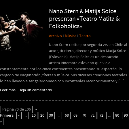
Nano Stern & Matija Solce
presentan «Teatro Matita &
Folkoholics»
Archivo
I
Música
I
Teatro
Nano Stern recibe por segunda vez en Chile al
actor, titiritero, director y músico Matija Solce
(Eslovenia). Matija Solce es un destacado
artista itinerante esloveno que viaja
constantemente por los cinco continentes presentando su espectáculo
cargado de imaginación, títeres y música. Sus diversas creaciones teatrales
lo han llevado a ser galardonado con incontables reconocimientos y […]
Leer más
I
Deja un comentario
Página 70 de 106
«
Primera
«
...
10
20
30
...
68
69
70
71
72
...
80
90
»