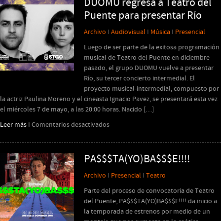
DUOMU regresa a Teatro del
NIÑOS
Puente para presentar Río
CIEGOS
Archivo
I
Audiovisual
I
Música
I
Presencial
Luego de ser parte de la exitosa programación
musical de Teatro del Puente en diciembre
pasado, el grupo DUOMU vuelve a presentar
Río, su tercer concierto intermedial. El
proyecto musical-intermedial, compuesto por
la actriz Paulina Moreno y el cineasta Ignacio Pavez, se presentará esta vez
el miércoles 7 de mayo, a las 20:00 horas. Nacido […]
en
Leer más
I
Comentarios desactivados
DUOMU
regresa
a
PA$$$TA(YO)BA$$$E!!!!
Teatro
Archivo
I
Presencial
I
Teatro
del
Puente
Parte del proceso de convocatoria de Teatro
para
del Puente, PA$$$TA(YO)BA$$$E!!!! da inicio a
presentar
la temporada de estrenos por medio de un
Río