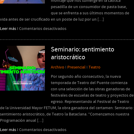
montaje que nos sumerge en la caótica
pesadilla de un consumidor de pasta base,
que se enfrenta a sus últimos momentos de
vida antes de ser crucificado en un poste de luz por un […]
en
Leer más
I
Comentarios desactivados
PA$$$TA(YO)BA$$$E!!!!
Seminario: sentimiento
aristocrático
Archivo
I
Presencial
I
Teatro
Por segundo año consecutivo, la nueva
temporada de Teatro del Puente comienza
con una selección de las obras ganadoras de
festivales de escuelas de teatro y proyectos de
egreso. Representando al Festival de Teatro
de la Universidad Mayor FETUM, la obra ganadora del certamen: Seminario:
sentimiento aristocrático, de Teatro la Bataclana. “Comenzamos nuestra
Programación anual […]
en
Leer más
I
Comentarios desactivados