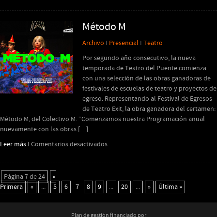
Seminario:
sentimiento
aristocrático
Método M
Archivo
I
Presencial
I
Teatro
Por segundo año consecutivo, la nueva
temporada de Teatro del Puente comienza
con una selección de las obras ganadoras de
festivales de escuelas de teatro y proyectos de
egreso. Representando al Festival de Egresos
de Teatro Exit, la obra ganadora del certamen:
Método M, del Colectivo M. “Comenzamos nuestra Programación anual
nuevamente con las obras […]
en
Leer más
I
Comentarios desactivados
Método
M
Página 7 de 24
«
Primera
«
...
5
6
7
8
9
...
20
...
»
Última »
Plan de gestión financiado por