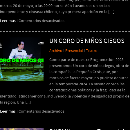
martes 20 de mayo, a las 20:00 horas. Aún Lavanda es un artista
independiente y cineasta chileno, cuya primera aparición en la […]
en
Leer más
I
Comentarios desactivados
Aún
Lavanda
presenta
UN CORO DE NIÑOS CIEGOS
su
Archivo
I
Presencial
I
Teatro
primer
EP
Como parte de nuestra Programación 2025
Casas
presentamos Un coro de niños ciegos, obra de
&
la compañía La Pequeña Crisis, que, por
Paisajes
motivos de fuerza mayor, no pudiera debutar
en la temporada 2024. La misma aborda las
contradicciones políticas y la fragilidad de la
identidad latinoamericana, incluyendo la violencia y desigualdad propia de
la región. Una […]
en
Leer más
I
Comentarios desactivados
UN
CORO
DE