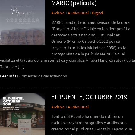
concierto
MARIC (película)
intermedial
Archivo
I
Audiovisual
I
Digital
de
DUOMU
MARIC, la adaptación audiovisual de la obra
“Proyecto Mileva: El viaje en los tiempos” La
destacada actriz nacional Luz Jiménez
Ormeño (Premio Caleuche 2022 por su
trayectoria artística iniciada en 1958), es la
protagonista de la película MARIC, la cual
visibiliza el trabajo de la matemática y científica Mileva Maric, coautora de la
Teoría de […]
en
Leer más
I
Comentarios desactivados
MARIC
(película)
EL PUENTE, OCTUBRE 2019
Archivo
I
Audiovisual
Teatro del Puente ha querido exhibir un
exclusivo registro fotográfico y audiovisual
creado por el publicista, Gonzalo Tejeda, que