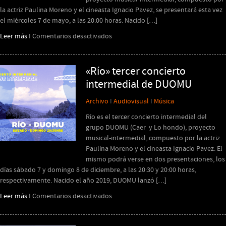
la actriz Paulina Moreno y el cineasta Ignacio Pavez, se presentará esta vez
el miércoles 7 de mayo, a las 20:00 horas. Nacido […]
en
Leer más
I
Comentarios desactivados
DUOMU
regresa
a
«Río» tercer concierto
Teatro
intermedial de DUOMU
del
Puente
Archivo
I
Audiovisual
I
Música
para
Río es el tercer concierto intermedial del
presentar
grupo DUOMU (Caer y Lo hondo), proyecto
Río
musical-intermedial, compuesto por la actriz
Paulina Moreno y el cineasta Ignacio Pavez. El
mismo podrá verse en dos presentaciones, los
días sábado 7 y domingo 8 de diciembre, a las 20:30 y 20:00 horas,
respectivamente. Nacido el año 2019, DUOMU lanzó […]
en
Leer más
I
Comentarios desactivados
«Río»
tercer