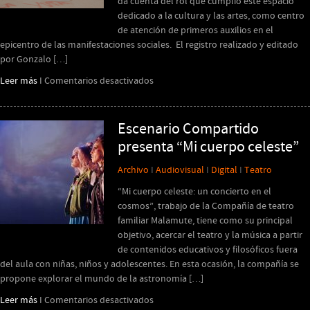
da cuenta del rol que cumplió este espacio
dedicado a la cultura y las artes, como centro
de atención de primeros auxilios en el
epicentro de las manifestaciones sociales. El registro realizado y editado
por Gonzalo […]
en
Leer más
I
Comentarios desactivados
EL
PUENTE,
OCTUBRE
Escenario Compartido
2019
presenta “Mi cuerpo celeste”
Archivo
I
Audiovisual
I
Digital
I
Teatro
“Mi cuerpo celeste: un concierto en el
cosmos”, trabajo de la Compañía de teatro
familiar Malamute, tiene como su principal
objetivo, acercar el teatro y la música a partir
de contenidos educativos y filosóficos fuera
del aula con niñas, niños y adolescentes. En esta ocasión, la compañía se
propone explorar el mundo de la astronomía […]
en
Leer más
I
Comentarios desactivados