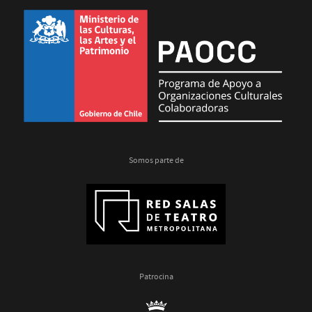
disponible
en
VOD
Somos parte de
Patrocina