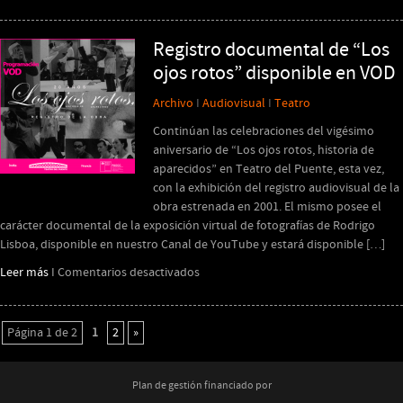
Escenario
Compartido
presenta
Registro documental de “Los
“Mi
ojos rotos” disponible en VOD
cuerpo
celeste”
Archivo
I
Audiovisual
I
Teatro
Continúan las celebraciones del vigésimo
aniversario de “Los ojos rotos, historia de
aparecidos” en Teatro del Puente, esta vez,
con la exhibición del registro audiovisual de la
obra estrenada en 2001. El mismo posee el
carácter documental de la exposición virtual de fotografías de Rodrigo
Lisboa, disponible en nuestro Canal de YouTube y estará disponible […]
en
Leer más
I
Comentarios desactivados
Registro
documental
de
Página 1 de 2
1
2
»
“Los
ojos
rotos”
Plan de gestión financiado por