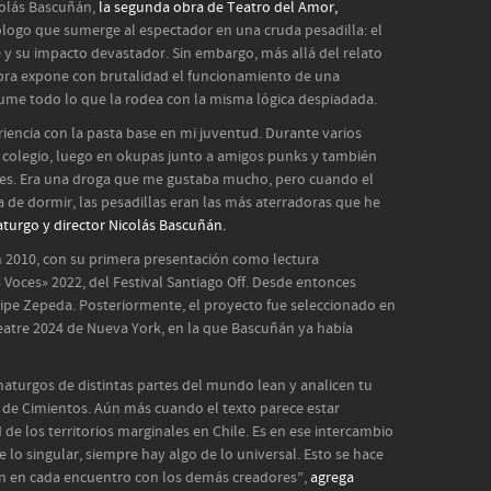
colás Bascuñán,
la segunda obra de Teatro del Amor,
ogo que sumerge al espectador en una cruda pesadilla: el
y su impacto devastador. Sin embargo, más allá del relato
obra expone con brutalidad el funcionamiento de una
ume todo lo que la rodea con la misma lógica despiadada.
riencia con la pasta base en mi juventud. Durante varios
colegio, luego en okupas junto a amigos punks y también
es. Era una droga que me gustaba mucho, pero cuando el
a de dormir, las pesadillas eran las más aterradoras que he
aturgo y director Nicolás Bascuñán.
n 2010, con su primera presentación como lectura
 Voces» 2022, del Festival Santiago Off. Desde entonces
lipe Zepeda. Posteriormente, el proyecto fue seleccionado en
heatre 2024 de Nueva York, en la que Bascuñán ya había
aturgos de distintas partes del mundo lean y analicen tu
 de Cimientos. Aún más cuando el texto parece estar
de los territorios marginales en Chile. Es en ese intercambio
lo singular, siempre hay algo de lo universal. Esto se hace
en en cada encuentro con los demás creadores”,
agrega