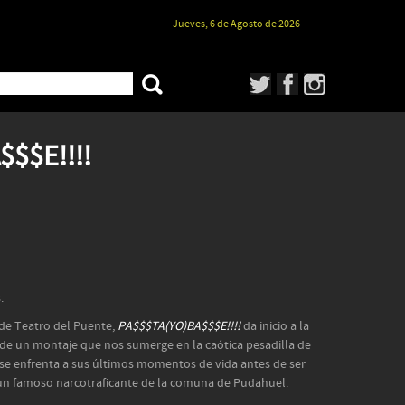
Jueves, 6 de Agosto de 2026
$$E!!!!
.
 de Teatro del Puente,
PA$$$TA(YO)BA$$$E!!!!
da inicio a la
e un montaje que nos sumerge en la caótica pesadilla de
se enfrenta a sus últimos momentos de vida antes de ser
 un famoso narcotraficante de la comuna de Pudahuel.