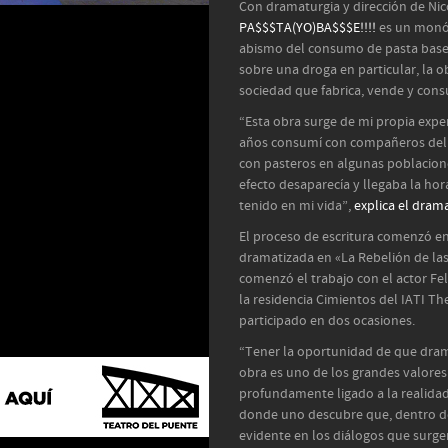
Con dramaturgia y dirección de Ni
PA$$$TA(YO)BA$$$E!!!!
es un monól
abismo del consumo de pasta base 
sobre una droga en particular, la 
sociedad que fabrica, vende y cons
“Esta obra surge de mi propia expe
años consumí con compañeros del 
con pasteros en algunas poblacion
efecto desaparecía y llegaba la hor
tenido en mi vida”,
explica el dram
El proceso de escritura comenzó e
dramatizada en «La Rebelión de las
comenzó el trabajo con el actor Fe
la residencia Cimientos del IATI T
participado en dos ocasiones.
“Tener la oportunidad de que dram
obra es uno de los grandes valores
profundamente ligado a la realidad 
donde uno descubre que, dentro de 
evidente en los diálogos que surg