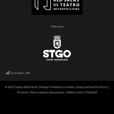
Patrocina
Post Views:
486
© 2026 Teatro del Puente | Parque Forestal sin número, entre puentes Pio Nono y
Purísima. Metro estación Baquedano. Teléfono 56-2-27324883