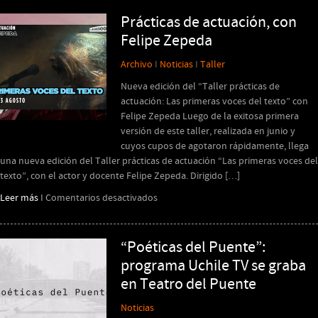
PROGRAMACIÓN
2026
Prácticas de actuación, con
Felipe Zepeda
Archivo
I
Noticias
I
Taller
Nueva edición del “Taller prácticas de
actuación: Las primeras voces del texto” con
Felipe Zepeda Luego de la exitosa primera
versión de este taller, realizada en junio y
cuyos cupos de agotaron rápidamente, llega
una nueva edición del Taller prácticas de actuación “Las primeras voces del
texto”, con el actor y docente Felipe Zepeda. Dirigido […]
en
Leer más
I
Comentarios desactivados
Prácticas
de
actuación,
“Poéticas del Puente”:
con
programa Uchile TV se graba
Felipe
en Teatro del Puente
Zepeda
Noticias