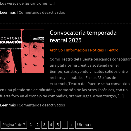
Los versos de las canciones […]
en
Leer más
I
Comentarios desactivados
UN
PUENTE
CON
Convocatoria temporada
REGIONES
teatral 2025
2024
Archivo
I
Información
I
Noticias
I
Teatro
Como Teatro del Puente buscamos consolidar
una plataforma creativa sostenida en el
tiempo, construyendo vínculos sólidos entre
artistas y el público. En sus 25 años de
existencia, Teatro del Puente se ha convertido
en una plataforma de difusión y promoción de las Artes Escénicas, con un
fuerte foco en el trabajo de compañías, dramaturgas, dramaturgos, […]
en
Leer más
I
Comentarios desactivados
Convocatoria
temporada
teatral
Página 1 de 7
1
2
3
4
5
...
»
Última »
2025