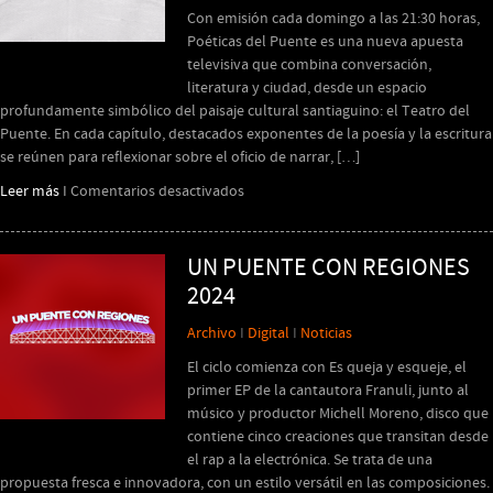
Con emisión cada domingo a las 21:30 horas,
Poéticas del Puente es una nueva apuesta
televisiva que combina conversación,
literatura y ciudad, desde un espacio
profundamente simbólico del paisaje cultural santiaguino: el Teatro del
Puente. En cada capítulo, destacados exponentes de la poesía y la escritura
se reúnen para reflexionar sobre el oficio de narrar, […]
en
Leer más
I
Comentarios desactivados
“Poéticas
del
Puente”:
UN PUENTE CON REGIONES
programa
2024
Uchile
TV
Archivo
I
Digital
I
Noticias
se
El ciclo comienza con Es queja y esqueje, el
graba
primer EP de la cantautora Franuli, junto al
en
músico y productor Michell Moreno, disco que
Teatro
contiene cinco creaciones que transitan desde
del
el rap a la electrónica. Se trata de una
Puente
propuesta fresca e innovadora, con un estilo versátil en las composiciones.