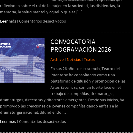
reflexionan sobre el rol de la mujer en la sociedad, las disidencias, la
memoria, la salud mental y aquello que es […]
en
Leer más
I
Comentarios desactivados
Teatro
del
Puente
CONVOCATORIA
presenta
PROGRAMACIÓN 2026
su
programación
Archivo
I
Noticias
I
Teatro
2026
En sus 26 años de existencia, Teatro del
Puente se ha consolidado como una
plataforma de difusión y promoción de las
Artes Escénicas, con un fuerte foco en el
trabajo de compañías, dramaturgas,
dramaturgos, directoras y directores emergentes. Desde sus inicios, ha
promovido las creaciones de jóvenes compañías dando énfasis a la
dramaturgia nacional, difundiendo […]
en
Leer más
I
Comentarios desactivados
CONVOCATORIA