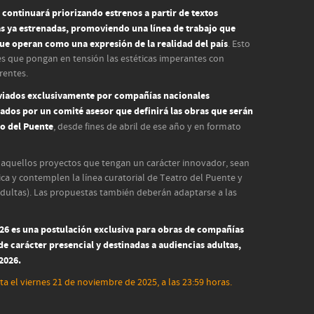
 continuará priorizando estrenos a partir de textos
as ya estrenadas, promoviendo una línea de trabajo que
que operan como una expresión de la realidad del país
. Esto
es que pongan en tensión las estéticas imperantes con
rentes.
nviados exclusivamente por compañías nacionales
isados por un comité asesor que definirá las obras que serán
ro del Puente
, desde fines de abril de ese año y en formato
rá aquellos proyectos que tengan un carácter innovador, sean
tica y contemplen la línea curatorial de Teatro del Puente y
adultas). Las propuestas también deberán adaptarse a las
6 es una postulación exclusiva para obras de compañías
 de carácter presencial y destinadas a audiencias adultas,
 2026.
ta el viernes 21 de noviembre de 2025, a las 23:59 horas.