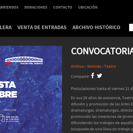
ARRIENDOS
DONACIONES
CONTACTO
UBICACIÓN
LERA
VENTA DE ENTRADAS
ARCHIVO HISTÓRICO
CONVOCATORIA
Archivo
I
Noticias
I
Teatro
Compartir:
Postulaciones hasta el viernes 21
En sus 26 años de existencia, Tea
difusión y promoción de las Artes E
dramaturgas, dramaturgos, director
promovido las creaciones de jóven
difundiendo los trabajos de aquell
búsqueda de una línea de trabajo p