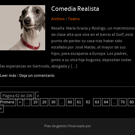
Comedia Realista
Archivo
I
Teatro
Reseña: María Gracia y Rodrigo, un matrimonio
de clase alta que vive en el barrio el Golf, está
punto de perder su casa tras haber sido
estafada por José Matías, el mayor de sus
hijos, para escaparse a Europa. Los padres,
junto a su otra hija Augusta, depositan todas
las esperanzas en Gertrudis, abogada y […]
Leer más
I
Deja un comentario
Página 62 de 106
«
Primera
«
...
10
20
30
...
60
61
62
63
64
...
70
80
»
Plan de gestión financiado por