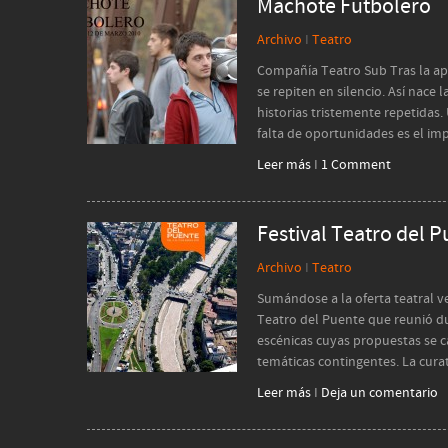
Machote Futbolero
Archivo
I
Teatro
Compañía Teatro Sub Tras la apa
se repiten en silencio. Así nace
historias tristemente repetidas
falta de oportunidades es el im
Leer más
I
1 Comment
Festival Teatro del 
Archivo
I
Teatro
Sumándose a la oferta teatral v
Teatro del Puente que reunió du
escénicas cuyas propuestas se ca
temáticas contingentes. La cur
Leer más
I
Deja un comentario