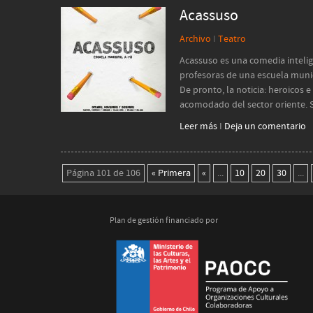
Acassuso
Archivo
I
Teatro
Acassuso es una comedia intelig
profesoras de una escuela munic
De pronto, la noticia: heroicos 
acomodado del sector oriente. S
Leer más
I
Deja un comentario
Página 101 de 106
« Primera
«
...
10
20
30
...
Plan de gestión financiado por