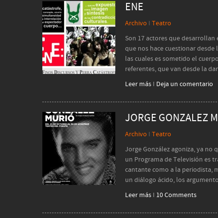
ENE
Archivo
I
Teatro
Son 17 actores que desarrollan e
que nos hace cuestionar desde l
las cuales es sometido el cuerp
referentes, que van desde la dan
Leer más
I
Deja un comentario
JORGE GONZALEZ 
Archivo
I
Teatro
Jorge González agoniza, ya no qu
un Programa de Televisión es tr
cantante como a la periodista, 
un diálogo ácido, los argument
Leer más
I
10 Comments