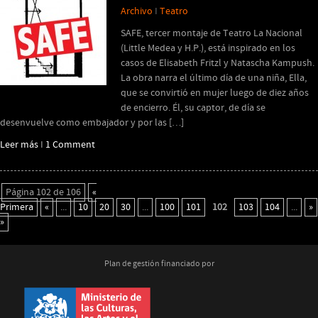
Archivo
I
Teatro
SAFE, tercer montaje de Teatro La Nacional
(Little Medea y H.P.), está inspirado en los
casos de Elisabeth Fritzl y Natascha Kampush.
La obra narra el último día de una niña, Ella,
que se convirtió en mujer luego de diez años
de encierro. Él, su captor, de día se
desenvuelve como embajador y por las […]
Leer más
I
1 Comment
Página 102 de 106
«
Primera
«
...
10
20
30
...
100
101
102
103
104
...
»
»
Plan de gestión financiado por