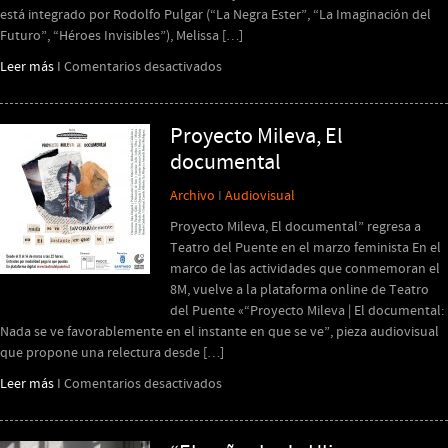
está integrado por Rodolfo Pulgar (“La Negra Ester”, “La Imaginación del
Futuro”, “Héroes Invisibles”), Melissa […]
en
Leer más
I
Comentarios desactivados
Exhibición
Temporal
Proyecto Mileva, El
documental
Archivo
I
Audiovisual
Proyecto Mileva, El documental” regresa a
Teatro del Puente en el marzo feminista En el
marco de las actividades que conmemoran el
8M, vuelve a la plataforma online de Teatro
del Puente «“Proyecto Mileva | El documental:
Nada se ve favorablemente en el instante en que se ve”, pieza audiovisual
que propone una relectura desde […]
en
Leer más
I
Comentarios desactivados
Proyecto
Mileva,
El