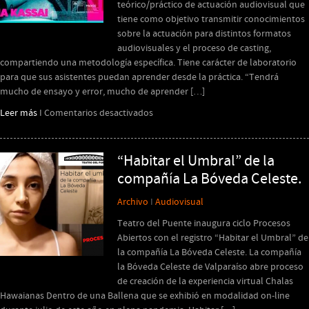
teórico/práctico de actuación audiovisual que
tiene como objetivo transmitir conocimientos
sobre la actuación para distintos formatos
audiovisuales y el proceso de casting,
compartiendo una metodología específica. Tiene carácter de laboratorio
para que sus asistentes puedan aprender desde la práctica. “Tendrá
mucho de ensayo y error, mucho de aprender […]
en
Leer más
I
Comentarios desactivados
Laboratorio
de
práctica
“Habitar el Umbral” de la
actoral
compañía La Bóveda Celeste.
audiovisual
Archivo
I
Audiovisual
Teatro del Puente inaugura ciclo Procesos
Abiertos con el registro “Habitar el Umbral” de
la compañía La Bóveda Celeste. La compañía
la Bóveda Celeste de Valparaíso abre proceso
de creación de la experiencia virtual Chalas
Hawaianas Dentro de una Ballena que se exhibió en modalidad on-line