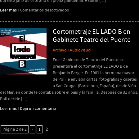
durante julio de este año en plena pandemia. Habitar […]
en
Leer más
I
Comentarios desactivados
“Habitar
el
Umbral”
Cortometraje EL LADO B en
de
Gabinete Teatro del Puente
la
compañía
Archivo
I
Audiovisual
La
En el Gabinete de Teatro del Puente se
Bóveda
presentará el cortometraje EL LADO B de
Celeste.
Benjamin Berger. En 1981 la hermana mayor
de Poli le enviaba cartas, fotografías y casetes
a San Cougat (Barcelona, España), desde Viña
del Mar, en donde le contaba sobre el país y la familia. Después de 31 años,
Poli decide […]
Leer más
I
Deja un comentario
Página 2 de 2
«
1
2