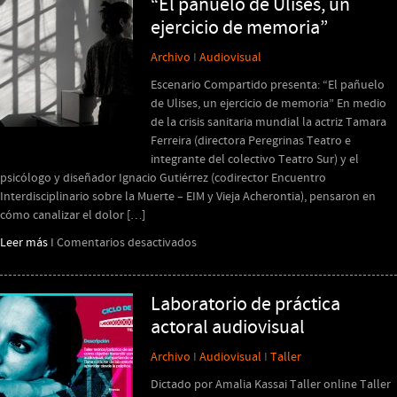
“El pañuelo de Ulises, un
documental
ejercicio de memoria”
Archivo
I
Audiovisual
Escenario Compartido presenta: “El pañuelo
de Ulises, un ejercicio de memoria” En medio
de la crisis sanitaria mundial la actriz Tamara
Ferreira (directora Peregrinas Teatro e
integrante del colectivo Teatro Sur) y el
psicólogo y diseñador Ignacio Gutiérrez (codirector Encuentro
Interdisciplinario sobre la Muerte – EIM y Vieja Acherontia), pensaron en
cómo canalizar el dolor […]
en
Leer más
I
Comentarios desactivados
“El
pañuelo
de
Laboratorio de práctica
Ulises,
actoral audiovisual
un
ejercicio
Archivo
I
Audiovisual
I
Taller
de
Dictado por Amalia Kassai Taller online Taller
memoria”