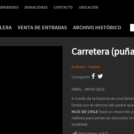
ARRIENDOS
DONACIONES
CONTACTO
UBICACIÓN
LERA
VENTA DE ENTRADAS
ARCHIVO HISTÓRICO
Carretera (puñal
Archivo
I
Teatro
Compartir:
ABRIL - MAYO 2010
A través de la historia de una fami
límite con el retorno del padre q
HIJO DE CHILE
hace un recorrido po
realista para poner en discusión la 
sociedad.
Post Views:
4.815