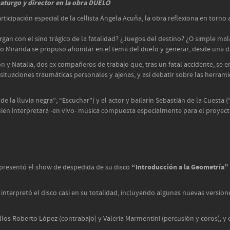
aturgo y director en la obra DUELO
rticipación especial de la cellista Ángela Acuña, la obra reflexiona en torno
an con el sino trágico de la fatalidad? ¿Juegos del destino? ¿O simple mala
blo Miranda se propuso ahondar en el tema del duelo y generar, desde una dr
son y Natalia, dos ex compañeros de trabajo que, tras un fatal accidente, se
 situaciones traumáticas personales y ajenas, y así debatir sobre las herr
e la lluvia negra”; “Escuchar”) y el actor y bailarín Sebastián de la Cuesta (“P
quien interpretará -en vivo- música compuesta especialmente para el proyect
“Introducción a la Geometría”
presentó el show de despedida de su disco
e interpretó el disco casi en su totalidad, incluyendo algunas nuevas vers
ellos Roberto López (contrabajo) y Valeria Marmentini (percusión y coros); 