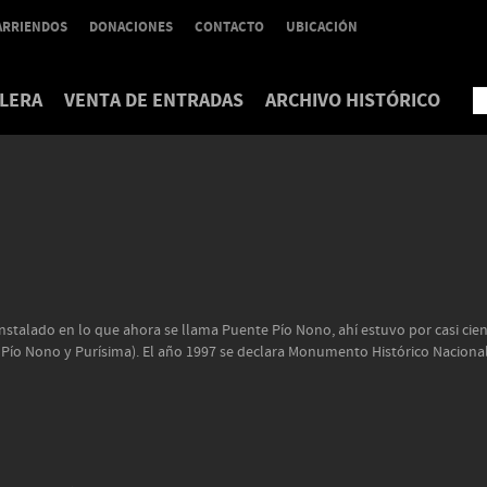
ARRIENDOS
DONACIONES
CONTACTO
UBICACIÓN
LERA
VENTA DE ENTRADAS
ARCHIVO HISTÓRICO
stalado en lo que ahora se llama Puente Pío Nono, ahí estuvo por casi cien 
 Pío Nono y Purísima). El año 1997 se declara Monumento Histórico Nacional