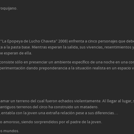
roquijano.
4, “La Epopeya de Lucho Chaveta” 2008) enfrenta a cinco personajes que deb
cta a la pasta base. Mientras esperan la salida, sus vivencias, resentimiento
e esperan de ella.
onsiste sólo en presenciar un ambiente específico de una noche en una com
perimentación dando preponderancia a la situación realista en un espacio va
amar un terreno del cual fueron echados violentamente. Al llegar al lugar, se
 antiguos terrenos del circo ha construido un matadero.
, entabla con la joven una extraña relación pese a sus diferencias…
 amoroso, siendo sorprendidos por el padre de la joven.
dos mundos.