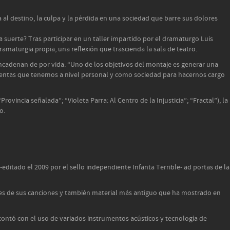
 a al destino, la culpa y la pérdida en una sociedad que barre sus dolores
 suerte? Tras participar en un taller impartido por el dramaturgo Luis
amaturgia propia, una reflexión que trascienda la sala de teatro.
 encadenan de por vida. “Uno de los objetivos del montaje es generar una
amientas que tenemos a nivel personal y como sociedad para hacernos cargo
rovincia señalada”; “Violeta Parra: Al Centro de la Injusticia”; “Fractal”), la
o.
-editado el 2009 por el sello independiente Infanta Terrible- ad portas de la
iones de sus canciones y también material más antiguo que ha mostrado en
y contó con el uso de variados instrumentos acústicos y tecnología de