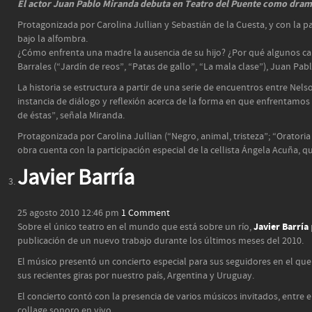
El actor Juan Pablo Miranda debuta en Teatro del Puente como dram
Protagonizada por Carolina Jullian y Sebastián de la Cuesta, y con la pa
bajo la alfombra.
¿Cómo enfrenta una madre la ausencia de su hijo? ¿Por qué algunos carg
Barrales (“Jardín de reos”, “Patas de gallo”, “La mala clase”), Juan Pa
La historia se estructura a partir de una serie de encuentros entre Nel
instancia de diálogo y reflexión acerca de la forma en que enfrentamos
de éstas”, señala Miranda.
Protagonizada por Carolina Jullian (“Negro, animal, tristeza”; “Oratoria d
obra cuenta con la participación especial de la cellista Ángela Acuña, 
Javier Barría
25 agosto 2010 12:46 pm
1 Comment
Javier Barría
Sobre el único teatro en el mundo que está sobre un río,
publicación de un nuevo trabajo durante los últimos meses del 2010.
El músico presentó un concierto especial para sus seguidores en el qu
sus recientes giras por nuestro país, Argentina y Uruguay.
El concierto contó con la presencia de varios músicos invitados, entre 
collage sonoro en vivo.