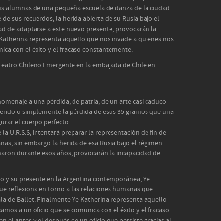
sus alumnas de una pequeña escuela de danza de la ciudad.
de sus recuerdos, la herida abierta de su Rusia bajo el
idad de adaptarse a este nuevo presente, provocarán la
 Katherina representa aquello que nos invade a quienes nos
ica con el éxito y el fracaso constantemente.
e Teatro Chileno Emergente en la embajada de Chile en
 homenaje a una pérdida, de patria, de un arte casi caduco
querido o simplemente la pérdida de esos 35 gramos que una
urar el cuerpo perfecto.
 la U.R.S.S, intentará preparar la representación de fin de
as, sin embargo la herida de esa Rusia bajo el régimen
ñaron durante esos años, provocarán la incapacidad de
uso y su presente en la Argentina contemporánea, Ye
ue reflexiona en torno a las relaciones humanas que
la de Ballet. Finalmente Ye Katherina representa aquello
amos a un oficio que se comunica con el éxito y el fracaso
 el antes y el después de un oficio que persiste gracias al