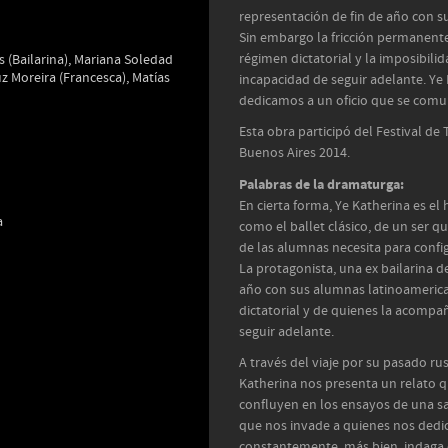
representación de fin de año con 
Sin embargo la fricción permanente 
régimen dictatorial y la imposibil
s (Bailarina), Mariana Soledad
z Moreira (Francesca), Matías
incapacidad de seguir adelante. Ye
dedicamos a un oficio que se comun
Esta obra participó del Festival d
Buenos Aires 2014.
Palabras de la dramaturga:
En cierta forma, Ye Katherina es el
a
como el ballet clásico, de un ser 
de las alumnas necesita para config
La protagonista, una ex bailarina de
año con sus alumnas latinoamerican
dictatorial y de quienes la acompa
seguir adelante.
A través del viaje por su pasado r
Katherina nos presenta un relato q
confluyen en los ensayos de una sa
que nos invade a quienes nos dedic
constantemente, más bien, indaga en