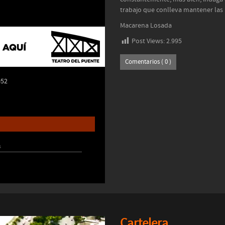
trabajo que conlleva mantener las r
Macarena Losada
Post Views:
2.995
Comentarios ( 0 )
052
s
Cartelera