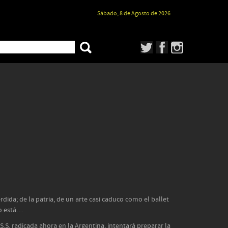
Sábado, 8 de Agosto de 2026
rdida; de la patria, de un arte casi caduco como el ballet
no está…
.S.S, radicada ahora en la Argentina, intentará preparar la