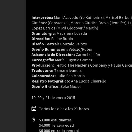
Interpretes:
Moni Acevedo (Ye Katherina), Marisol Barberi
Giménez (Constanza), Morena Giudice Bravo (Jennifer), Lu
Lopez Barrios (Mijaíl Glodovir / Martín)
Dramaturgia:
Macarena Losada
Dirección:
Felipe Rubio
Diseño Teatral:
Gonzalo Velozo
Diseño Iluminación:
Velozo/Rubio
Asistencia de Dirección:
Carmela León
Coreografía:
María Eugenia Gomez
Producción:
Teatro The Naidens Compañy y Paula Garcí
Traductora:
Tamara Ivanets
Colaborador:
Julio San Martin
Registro Fotográfico:
Ana Luccia Chiarello
Diseño Gráfico:
Zeke Maciel
19, 20 y 21 de enero 2015
Todos los días a las 21 horas
$3.000 estudiantes
$4.000 Tercera edad
$6.000 entrada general