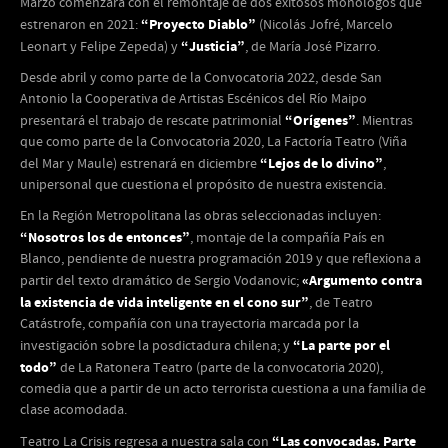
Marzo comenzará con el remontaje de dos exitosos monólogos que
“Proyecto Diablo”
estrenaron en 2021:
(Nicolás Jofré, Marcelo
“Justicia”
Leonart y Felipe Zepeda) y
, de María José Pizarro.
Desde abril y como parte de la Convocatoria 2022, desde San
Antonio la Cooperativa de Artistas Escénicos del Río Maipo
“Orígenes”
presentará el trabajo de rescate patrimonial
. Mientras
que como parte de la Convocatoria 2020, La Factoría Teatro (Viña
“Lejos de lo divino”
del Mar y Maule) estrenará en diciembre
,
unipersonal que cuestiona el propósito de nuestra existencia.
En la Región Metropolitana las obras seleccionadas incluyen:
“Nosotros los de entonces”
, montaje de la compañía País en
Blanco, pendiente de nuestra programación 2019 y que reflexiona a
«Argumento contra
partir del texto dramático de Sergio Vodanovic;
la existencia de vida inteligente en el cono sur”
, de Teatro
Catástrofe, compañía con una trayectoria marcada por la
“La parte por el
investigación sobre la posdictadura chilena; y
todo”
de La Ratonera Teatro (parte de la convocatoria 2020),
comedia que a partir de un acto terrorista cuestiona a una familia de
clase acomodada.
“Las convocadas. Parte
Teatro La Crisis regresa a nuestra sala con