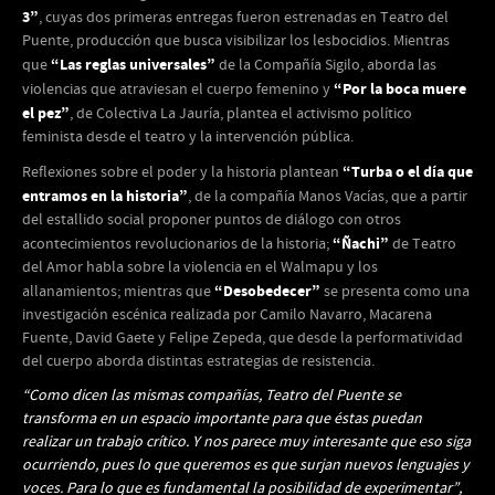
3”
, cuyas dos primeras entregas fueron estrenadas en Teatro del
Puente, producción que busca visibilizar los lesbocidios. Mientras
“Las reglas universales”
que
de la Compañía Sigilo, aborda las
“Por la boca muere
violencias que atraviesan el cuerpo femenino y
el pez”
, de Colectiva La Jauría, plantea el activismo político
feminista desde el teatro y la intervención pública.
“Turba o el día que
Reflexiones sobre el poder y la historia plantean
entramos en la historia”
, de la compañía Manos Vacías, que a partir
del estallido social proponer puntos de diálogo con otros
“Ñachi”
acontecimientos revolucionarios de la historia;
de Teatro
del Amor habla sobre la violencia en el Walmapu y los
“Desobedecer”
allanamientos; mientras que
se presenta como una
investigación escénica realizada por Camilo Navarro, Macarena
Fuente, David Gaete y Felipe Zepeda, que desde la performatividad
del cuerpo aborda distintas estrategias de resistencia.
“Como dicen las mismas compañías, Teatro del Puente se
transforma en un espacio importante para que éstas puedan
realizar un trabajo crítico. Y nos parece muy interesante que eso siga
ocurriendo, pues lo que queremos es que surjan nuevos lenguajes y
voces. Para lo que es fundamental la posibilidad de experimentar”,