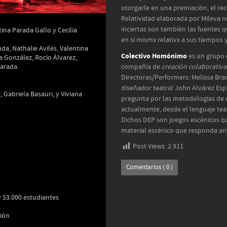
otorgarle en una premiación, el re
Relatividad elaborada por Mileva no
inciertas son también las fuentes 
ina Parada Gallo y Cecilia
en sí mismx relativx a sus tiempos 
da, Nathalie Avilés, Valentina
Colectivo Homónimo
es un grupo 
a González, Rocío Álvarez,
Parada.
compañía de
creación colaborativa 
Directoras/Performers: Melissa Bran
diseñador teatral John Alvárez Esp
, Gabriela Basauri, y Viviana
pregunta por las metodologías de c
actualmente, desde el lenguaje teat
Dichos DEP son juegos escénicos qu
material escénico que responda ant
Post Views:
2.911
Comentarios ( 0 )
y $3.000 estudiantes
ción