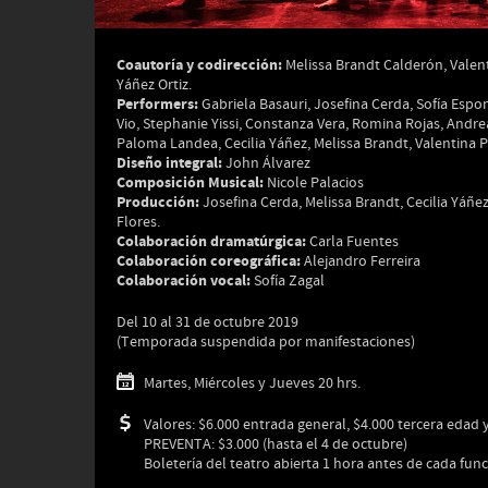
Coautoría y codirección:
Melissa Brandt Calderón, Valent
Yáñez Ortiz.
Performers:
Gabriela Basauri, Josefina Cerda, Sofía Espon
Vio, Stephanie Yissi, Constanza Vera, Romina Rojas, Andre
Paloma Landea, Cecilia Yáñez, Melissa Brandt, Valentina 
Diseño integral:
John Álvarez
Composición Musical:
Nicole Palacios
Producción:
Josefina Cerda, Melissa Brandt, Cecilia Yáñez
Flores.
Colaboración dramatúrgica:
Carla Fuentes
Colaboración coreográfica:
Alejandro Ferreira
Colaboración vocal:
Sofía Zagal
Del 10 al 31 de octubre 2019
(Temporada suspendida por manifestaciones)
Martes, Miércoles y Jueves 20 hrs.
Valores: $6.000 entrada general, $4.000 tercera edad 
PREVENTA: $3.000 (hasta el 4 de octubre)
Boletería del teatro abierta 1 hora antes de cada fun