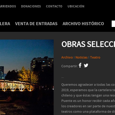
ARRIENDOS
DONACIONES
CONTACTO
UBICACIÓN
LERA
VENTA DE ENTRADAS
ARCHIVO HISTÓRICO
OBRAS SELECC
Archivo
I
Noticias
I
Teatro
Compartir:
...
Queremos agradecer a todas las co
2019, esperamos que la cartelera t
chileno y que éstas tengan una reso
Puente es un honor recibir cada añ
los creadores en ser parte de nues
teatros como una plataforma de dif