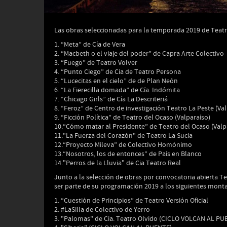
Las obras seleccionadas para la temporada 2019 de Teatr
1. “Meta” de Cía de Vera
2. “Macbeth o el viaje del poder” de Capra Arte Colectivo
3. “Fuego” de Teatro Volver
4. “Punto Ciego” de Cia de Teatro Persona
5. “Lucecitas en el cielo” de
de Plan Neón
6. “La Fierecilla domada” de Cía. Indómita
7. “Chicago Girls” de Cía La Descriteriá
8. “Feroz” de Centro de investigación Teatro La Peste (Val
9. “Ficción Política” de Teatro del Ocaso (Valparaíso)
10.“Cómo matar al Presidente” de Teatro del Ocaso (Valp
11."La Fuerza del Corazón" de Teatro La Sucia
12.“Proyecto Mileva” de Colectivo Homónimo
13.“Nosotros, los de entonces” de País en Blanco
14."Perros de la Lluvia" de Cia Teatro Real
Junto a la selección de obras por convocatoria abierta Te
ser parte de su programación 2019 a los siguientes monta
1. “Cuestión de Principios” de Teatro Versión Oficial
2. #LaSilla de Colectivo de Yerro
3. "Palomas" de Cia. Teatro Olvido (CICLO VOLCAN AL PU