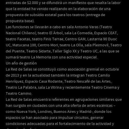
entradas de $2.000 y se difundirá un manifiesto que resalta la labor
que la entidad ha venido realizando en la elaboración de una
propuesta de subsidio estatal para los teatros (entrega de
propuesta base).
Las funciones se llevarán a cabo en sala Antonio Varas (Teatro
Nacional Chileno), teatro El Árbol, sala La Comedia, Espacio CEAT,
teatro Facetas, teatro Finis Terrae, Centro GAM, Lastarria 90 Duoc
UC, Matucana 100, Centro Mori, teatro La Olla, sala Pleimovil, Teatro
del Puente, Teatro Sidarte, Taller Siglo XX y Teatro UC, a las que se
sumará teatro La Memoria con una actividad especial.
Un año de gestión
La Red de Salas se constituyó como asociación gremial en octubre
de 2013 y en la actualidad también la integran Teatro Camilo
Henríquez, Espacio Casa Rodante, Teatro Nescafé de las Artes,
Teatro La Palabra, sala La Vitrina y recientemente Teatro Cinema y
Teatro Camino.
La Red de Salas encuentra referentes en agrupaciones similares que
han surgido en ciudades con una alta oferta de artes escénicas –
como Nueva York, Londres, Buenos Aires y Madrid-, donde los
espacios se han asociado para impulsar circuitos, generar
condiciones adecuadas para el fortalecimiento de la actividad y