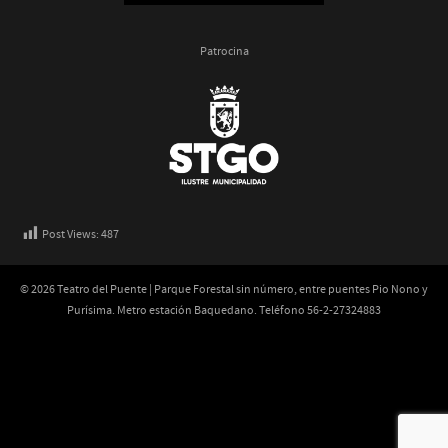
Patrocina
Post Views:
487
© 2026 Teatro del Puente | Parque Forestal sin número, entre puentes Pio Nono y
Purísima. Metro estación Baquedano. Teléfono 56-2-27324883