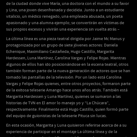
de la ciudad donde vive María, una doctora con el mundo a su favor
y Lina, una joven desenfrenada y decidida. Junto a un estudiante
vitalicio, un médico renegado, una empleada abusada, un poeta
apasionado y una alumna ejemplo; se convertirán en víctimas de
sus propios excesos y vivirán una experiencia sin vuelta atrás –
La última línea es una pieza teatral dirigida por Jaime Mc Manus y
protagonizada por un grupo de siete jóvenes actores: Daniela
Echenique, Maximiliano Castañeda, Hugo Castillo, Margarita
Hardessen, Luna Martínez, Carolina Vargas y Felipe Rojas. Mientras
algunos de ellos han ido posicionándose en la escena teatral, otros
también forman parte de la nueva generación de actores que se han
tomado las pantallas de la televisión. Por un lado está Carolina
Vargas y Felipe Rojas quienes, entre otros proyectos, formaron parte
de la exitosa teleserie Amango hace unos años atrás. También está
Margarita Hardessen y Luna Martínez, quienes se sumaron a las
historias de TVN en El amor lo manejo yo y “La Chúcara”,
respectivamente. Finalmente está Hugo Castillo, quien formó parte
del equipo de guionistas de la teleserie Pituca sin lucas.
En esta ocasión, Margarita y Luna quisieron referirse acerca de a su
experiencia de participar en el montaje La última línea y de la