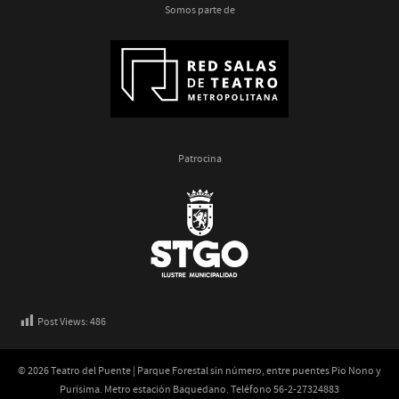
Somos parte de
Patrocina
Post Views:
486
© 2026 Teatro del Puente | Parque Forestal sin número, entre puentes Pio Nono y
Purísima. Metro estación Baquedano. Teléfono 56-2-27324883