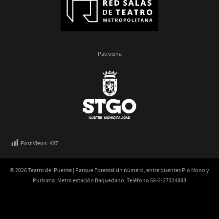
Patrocina
Post Views:
487
© 2026 Teatro del Puente | Parque Forestal sin número, entre puentes Pio Nono y
Purísima. Metro estación Baquedano. Teléfono 56-2-27324883