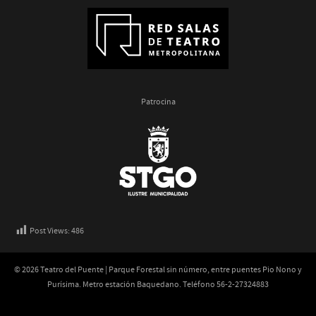
Patrocina
Post Views:
486
© 2026 Teatro del Puente | Parque Forestal sin número, entre puentes Pio Nono y
Purísima. Metro estación Baquedano. Teléfono 56-2-27324883