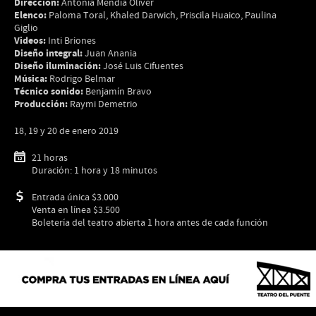
Dirección:
Antonia Mendía Oliver
Elenco:
Paloma Toral, Khaled Darwich, Priscila Huaico, Paulina
Giglio
Videos:
Inti Briones
Diseño integral:
Juan Anania
Diseño iluminación:
José Luis Cifuentes
Música:
Rodrigo Belmar
Técnico sonido:
Benjamín Bravo
Producción:
Raymi Demetrio
18, 19 y 20 de enero 2019
21 horas
Duración: 1 hora y 18 minutos
Entrada única $3.000
Venta en línea $3.500
Boletería del teatro abierta 1 hora antes de cada función