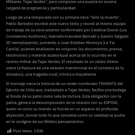
Militares: Tejas Verdes”, para componer una puesta en escena
cargada de pregnancia y particularidad.
Luego de una temporada con su primera obra “Sólo la muerte”,
Pablo Barbatto escribió este nuevo texto y reunió al mismo equipo
de trabajo de su obra anterior conformado por Catalina Osorio (Los
Contadores Auditores), Gabriela Arancibia (Bonsái) y Gastón Salgado
(El reemplazante), sumando a Juan Esteban Montoya (La Tía
Carola), quienes analizaron en conjunto los documentos, prensa,
testimonios y material audiovisual acerca de lo ocurrido en el
recinto militar de Tejas Verdes. El resultado es un relato íntimo
sobre la fractura de una relación matrimonial en el contexto de la
dictadura, una tragedia cruel, irónica e inquietante.
El montaje narra la historia de un recién nombrado TENIENTE del
Ejército de Chile que, trasladado a Tejas Verdes, facilita una bodega
al fondo de su patio como sala de tortura. Esta obligación con la
patria, genera la descomposición de la relación con su ESPOSA,
quien ve como su marido se hunde en un espacio de profunda
abyección, donde todo lo que concebía como su realidad se pudre
en la vorágine de sus fétidos pensamientos.
Post Views:
3.836