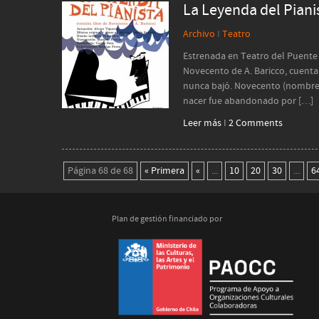
La Leyenda del Piani
Archivo
I
Teatro
Estrenada en Teatro del Puente e
Novecento de A. Baricco, cuenta 
nunca bajó. Novecento (nombre d
nacer fue abandonado por […]
Leer más
I
2 Comments
Página 68 de 68
« Primera
«
...
10
20
30
...
6
Plan de gestión financiado por