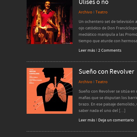
Ulises o no
Archivo
I
Teatro
Un ochentero set de televisión 
ojo catódico de Don Francíclope
mediático manipula a las Promo
tiempo que aturde con hermosas
Leer más
I
2 Comments
Sueño con Revolver
Archivo
I
Teatro
Sueño con Revolver se sitúa en 
mafias que se disputan los bar
brazo. En ese paisaje demolido
saber nada el uno del […]
Leer más
I
Deja un comentario