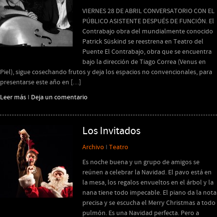
VIERNES 28 DE ABRIL CONVERSATORIO CON EL
PÚBLICO ASISTENTE DESPUÉS DE FUNCIÓN. El
Contrabajo obra del mundialmente conocido
Patrick Süskind se reestrena en Teatro del
Puente El Contrabajo, obra que se encuentra
bajo la dirección de Tiago Correa (Venus en
Piel), sigue cosechando frutos y deja los espacios no convencionales, para
presentarse este año en […]
Leer más
I
Deja un comentario
Los Invitados
Archivo
I
Teatro
Es noche buena y un grupo de amigos se
reúnen a celebrar la Navidad. El pavo está en
la mesa, los regalos envueltos en el árbol y la
nana tiene todo impecable. El piano da la nota
precisa y se escucha el Merry Christmas a todo
pulmón. Es una Navidad perfecta. Pero a