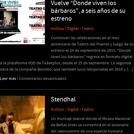
canto
Vuelve “Donde viven los
para
bárbaros”, a seis años de su
alcanzar
estreno
las
estrellas”
Archivo
I
Digital
I
Teatro
Continúan las celebraciones en el mes
aniversario de Teatro del Puente y luego de su
estreno el 24 de septiembre de 2015, “Donde
viven los bárbaros” regresa en formato digital
a la plataforma VOD de Ticketplus, desde el 25 de septiembre. La segunda
obra de la compañía Bonobo, que también tuvo temporadas en 2016 y […]
en
Leer más
I
Comentarios desactivados
Vuelve
“Donde
viven
Stendhal
los
Archivo
I
Digital
I
Teatro
bárbaros”,
a
Un montaje teatral donde el Museo Nacional
seis
de Bellas Artes se convertirá en el escenario
años
del reencuentro de una especie humana