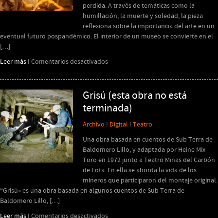
de
perdida. A través de temáticas como la
su
humillación, la muerte y soledad, la pieza
estreno
reflexiona sobre la importancia del arte en un
eventual futuro pospandémico. El interior de un museo se convierte en el
[…]
en
Leer más
I
Comentarios desactivados
Stendhal
Grisú (esta obra no está
terminada)
Archivo
I
Digital
I
Teatro
Una obra basada en cuentos de Sub Terra de
Baldomero Lillo, y adaptada por Heine Mix
Toro en 1972 junto a Teatro Minas del Carbón
de Lota. En ella se aborda la vida de los
mineros que participaron del montaje original.
“Grisú» es una obra basada en algunos cuentos de Sub Terra de
Baldomero Lillo, […]
en
Leer más
I
Comentarios desactivados