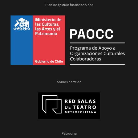
los
Plan de gestión financiado por
bárbaros,
Públicos
en
Red
Somos parte de
Patrocina