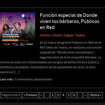
Grisú
(esta
obra
Función especial de Donde
no
viven los bárbaros, Públicos
está
en Red
terminada)
Archivo
I
Charla
I
Digital
I
Teatro
En el marco programa Públicos en Red de la
Red Salas de Teatro, se realizará una función
especial de “Dónde viven los bárbaros”,
segunda obra de la la compañía Bonobo. La
misma contará con Interpretación en Lengua de Señas Chilena (LSCh) y
subtítulos accesibles. Estrenada el 24 de septiembre de 2015, la obra
explora el […]
en
Leer más
I
Comentarios desactivados
Función
especial
de
Página 4 de 9
« Primera
«
...
2
3
4
5
6
...
»
Última »
Donde
viven