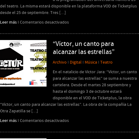
del teatro. La misma estará disponible en la plataforma VOD de Ticketplus
desde el 25 de septiembre. Tres […]
en
Leer más
I
Comentarios desactivados
“Las
convocadas”
regresa
“Víctor, un canto para
con
alcanzar las estrellas”
una
nueva
Archivo
I
Digital
I
Música
I
Teatro
temporada
En el natalicio de Víctor Jara: “Víctor, un canto
digital
para alcanzar las estrellas” se suma a nuestra
cartelera. Desde el martes 28 septiembre y
hasta el domingo 3 de octubre estará
disponible en el VOD de Ticketplus, la obra
“Víctor, un canto para alcanzar las estrellas”. La obra de la compañía La
Otra Zapatilla se […]
en
Leer más
I
Comentarios desactivados
“Víctor,
un