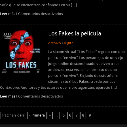
Sofía que se encuentran confinados en su […]
en
Leer más
I
Comentarios desactivados
Padres
de
Octubre
Los Fakes la película
Archivo
I
Digital
La sitcom virtual “Los Fakes” regresa con una
película “en vivo” Los personajes de un viejo
juego online descontinuado vuelven a sus
andanzas, esta vez, en el formato de una
película “en vivo”. En junio de este año la
sitcom virtual Los Fakes, creada por Los
Contadores Auditores y los actores que la protagonizan, apareció […]
en
Leer más
I
Comentarios desactivados
Los
Fakes
la
Página 9 de 9
« Primera
«
...
5
6
7
8
9
película