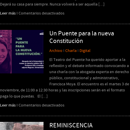
Dejará su casa para siempre. Nunca volverá a ser aquella […]
en
Leer más
I
Comentarios desactivados
Hacha
(esto
no
Un Puente para la nueva
es
Constitución
teatro)
Archivo
I
Charla
I
Digital
El Teatro del Puente ha querido aportar a la
reflexión y el debate informado convocando a
una charla con la abogada experta en derecho
público, constitucional y administrativo,
Francisca Moya. El encuentro es el martes 3 de
noviembre, de 11:00 a 12:30 horas y las inscripciones serán en el formato
paga lo que puedas. El […]
en
Leer más
I
Comentarios desactivados
Un
Puente
para
REMINISCENCIA
la