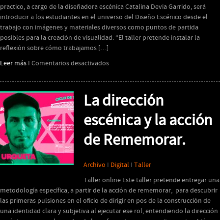
practico, a cargo de la diseñadora escénica Catalina Devia Garrido, será
introducir a los estudiantes en el universo del Diseño Escénico desde el
trabajo con imágenes y materiales diversos como puntos de partida
posibles para la creación de visualidad. “El taller pretende instalar la
reflexión sobre cómo trabajamos […]
en
Leer más
I
Comentarios desactivados
El
Diseño
Escénico
La dirección
como
un
escénica y la acción
ejercicio
de Rememorar.
de
traducción
infinito
Archivo
I
Digital
I
Taller
Taller online Este taller pretende entregar una
metodología específica, a partir de la acción de rememorar, para descubrir
las primeras pulsiones en el oficio de dirigir en pos de la construcción de
una identidad clara y subjetiva al ejecutar ese rol, entendiendo la dirección