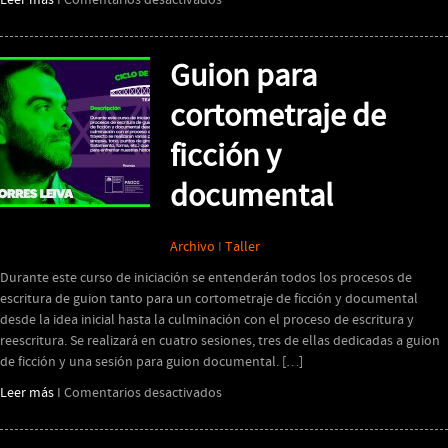
Leer más
I
Comentarios desactivados
Escenario
Compartido
presenta
Guion para
“Estrellado”
cortometraje de
ficción y
documental
Archivo
I
Taller
Durante este curso de iniciación se entenderán todos los procesos de
escritura de guion tanto para un cortometraje de ficción y documental
desde la idea inicial hasta la culminación con el proceso de escritura y
reescritura. Se realizará en cuatro sesiones, tres de ellas dedicadas a guion
de ficción y una sesión para guion documental. […]
en
Leer más
I
Comentarios desactivados
Guion
para