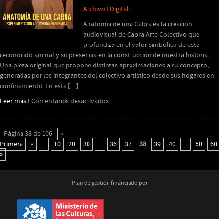
Archivo
I
Digital
Anatomía de una Cabra es la creación
audiovisual de Capra Arte Colectivo que
profundiza en el valor simbólico de este
reconocido animal y su presencia en la construcción de nuestra historia.
Una pieza original que propone distintas aproximaciones a su concepto,
generadas por les integrantes del colectivo artístico desde sus hogares en
confinamiento. En esta […]
en
Leer más
I
Comentarios desactivados
ANATOMÍA
DE
UNA
Página 38 de 106
«
CABRA
Primera
«
...
10
20
30
...
36
37
38
39
40
...
50
60
»
Plan de gestión financiado por