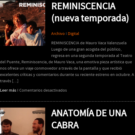
cortometraje
REMINISCENCIA
de
ficción
(nueva temporada)
y
documental
Archivo
I
Digital
REMINISCENCIA de Mauro Vaca Valenzuela
Luego de una gran acogida del público,
regresa en una segunda temporada al Teatro
del Puente, Reminiscencia, de Mauro Vaca, una emotiva pieza artística que
nos ofrece un viaje conmovedor a través de la pantalla y que recibió
excelentes críticas y comentarios durante su reciente estreno en octubre. A
través […]
en
Leer más
I
Comentarios desactivados
REMINISCENCIA
(nueva
temporada)
ANATOMÍA DE UNA
CABRA