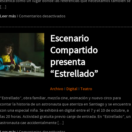
escénica como un lugar donde las referencias que necesitamos también se
[…]
en
Leer más
I
Comentarios desactivados
La
dirección
escénica
Escenario
y
la
Compartido
acción
presenta
de
Rememorar.
“Estrellado”
Archivo
I
Digital
I
Teatro
“Estrellado”, obra familiar, mezcla cine, animación y nuevo circo para
contar la historia de un astronauta que aterriza en Santiago y se encuentra
con una especial niña. Se exhibirá en digital entre el 7 y el 10 de octubre, a
las 20 horas. Actividad gratuita previo canje de entrada. En “Estrellado”, un
astronauta cae accidentalmente […]
en