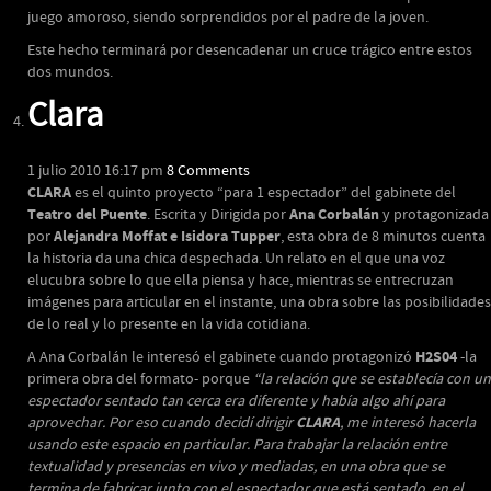
juego amoroso, siendo sorprendidos por el padre de la joven.
Este hecho terminará por desencadenar un cruce trágico entre estos
dos mundos.
Clara
1 julio 2010 16:17 pm
8 Comments
CLARA
es el quinto proyecto “para 1 espectador” del gabinete del
Teatro del Puente
Ana Corbalán
. Escrita y Dirigida por
y protagonizada
Alejandra Moffat e Isidora Tupper
por
, esta obra de 8 minutos cuenta
la historia da una chica despechada. Un relato en el que una voz
elucubra sobre lo que ella piensa y hace, mientras se entrecruzan
imágenes para articular en el instante, una obra sobre las posibilidades
de lo real y lo presente en la vida cotidiana.
H2S04
A Ana Corbalán le interesó el gabinete cuando protagonizó
-la
primera obra del formato- porque
“la relación que se establecía con un
espectador sentado tan cerca era diferente y había algo ahí para
CLARA
aprovechar. Por eso cuando decidí dirigir
, me interesó hacerla
usando este espacio en particular. Para trabajar la relación entre
textualidad y presencias en vivo y mediadas, en una obra que se
termina de fabricar junto con el espectador que está sentado, en el