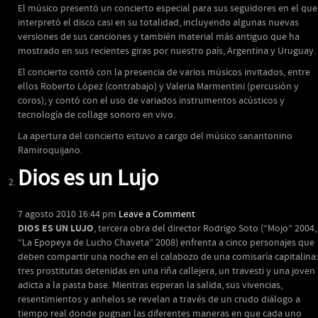
El músico presentó un concierto especial para sus seguidores en el que
interpretó el disco casi en su totalidad, incluyendo algunas nuevas
versiones de sus canciones y también material más antiguo que ha
mostrado en sus recientes giras por nuestro país, Argentina y Uruguay.
El concierto contó con la presencia de varios músicos invitados, entre
ellos Roberto López (contrabajo) y Valeria Marmentini (percusión y
coros); y contó con el uso de variados instrumentos acústicos y
tecnología de collage sonoro en vivo.
La apertura del concierto estuvo a cargo del músico sanantonino
Ramiroquijano.
Dios es un Lujo
7 agosto 2010 16:44 pm
Leave a Comment
DIOS ES UN LUJO
, tercera obra del director Rodrigo Soto (“Mojo” 2004,
“La Epopeya de Lucho Chaveta” 2008) enfrenta a cinco personajes que
deben compartir una noche en el calabozo de una comisaría capitalina:
tres prostitutas detenidas en una riña callejera, un travesti y una joven
adicta a la pasta base. Mientras esperan la salida, sus vivencias,
resentimientos y anhelos se revelan a través de un crudo diálogo a
tiempo real donde pugnan las diferentes maneras en que cada uno