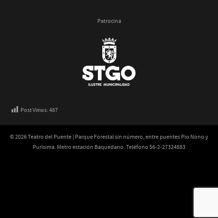
Patrocina
Post Views:
487
© 2026 Teatro del Puente | Parque Forestal sin número, entre puentes Pio Nono y
Purísima. Metro estación Baquedano. Teléfono 56-2-27324883