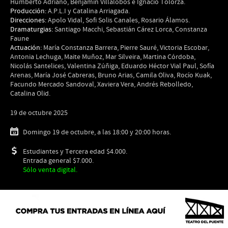
Humberto Adriano, Benjamín Villalobos e Ignacio Tolorza.
Producción:
A.P.L.I y Catalina Arriagada.
Direcciones:
Apolo Vidal, Sofi Solis Canales, Rosario Álamos.
Dramaturgias:
Santiago Macchi, Sebastián Cárez Lorca, Constanza
Faune
Actuación:
María Constanza Barrera, Pierre Sauré, Victoria Escobar,
Antonia Lechuga, Maite Muñoz, Mar Silveira, Martina Córdoba,
Nicolás Santelices, Valentina Zúñiga, Eduardo Héctor Vial Paul, Sofía
Arenas, María José Cabreras, Bruno Arias, Camila Oliva, Rocío Kuak,
Facundo Mercado Sandoval, Xaviera Vera, Andrés Rebolledo,
Catalina Olid.
19 de octubre 2025
Domingo 19 de octubre, a las 18:00 y 20:00 horas.
Estudiantes y Tercera edad $4.000.
Entrada general $7.000.
Sólo venta digital.