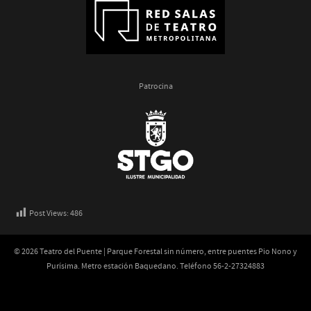
Patrocina
Post Views:
486
© 2026 Teatro del Puente | Parque Forestal sin número, entre puentes Pio Nono y
Purísima. Metro estación Baquedano. Teléfono 56-2-27324883