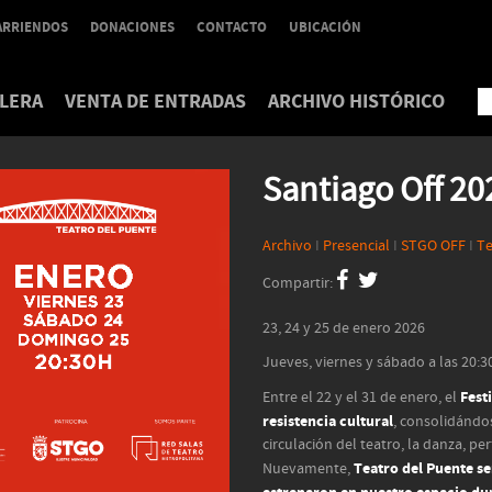
ARRIENDOS
DONACIONES
CONTACTO
UBICACIÓN
LERA
VENTA DE ENTRADAS
ARCHIVO HISTÓRICO
Santiago Off 2
Archivo
I
Presencial
I
STGO OFF
I
Te
Compartir:
23, 24 y 25 de enero 2026
Jueves, viernes y sábado a las 20:30
Fest
Entre el 22 y el 31 de enero, el
resistencia cultural
, consolidándo
circulación del teatro, la danza, p
Teatro del Puente se
Nuevamente,