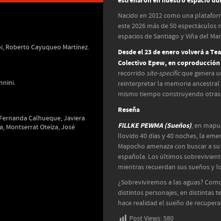
estrenaron en nuestro espacio du
Nacido en 2012 como una plataforma 
este 2026 más de 50 espectáculos na
espacios de Santiago y Viña del Mar
pi, Roberto Cayuqueo Martínez.
Desde el 23 de enero volverá a Te
Colectivo Epew, en coproducción 
recorrido
site-specific
que genera un
nnini.
reinterpretar la memoria ancestral 
mismo tiempo construyendo otras p
Reseña
 Fernanda Calhueque, Javiera
FILLKE PEWMA (Sueños)
, en mapu
, Montserrat Oteíza, José
llovido 40 días y 40 noches, la eme
Mapocho amenaza con buscar a su 
española. Los últimos sobrevivien
mientras recuerdan sus sueños y lo
¿Sobreviviremos a las aguas? Com
distintos personajes, en distintas
hace realidad el sueño de recupera
Post Views:
580