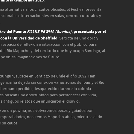
rante la temporada 2025
.
alternativa a los circuitos oficiales, el Festival presenta
cionales e internacionales en salas, centros culturales y
.
atro del Puente
FILLKE PEWMA (Sueños)
, presentada por
el
con la Universidad de Sheffield
.
Se trata de una obra y
 espacio de reflexión e interacción con el público para
del Río Mapocho y del territorio que hoy ocupa Santiago, al
osibles imaginaciones de futuro.
dungun, sucede en Santiago de Chile el año 2092. Han
rgencia ha dejado sin conexión varias zonas del país y el Río
hermano perdido, desaparecido durante la colonia
tes buscan una oportunidad para permanecer con vida,
s antiguos relatos que anunciaron el diluvio.
o en un pewma, nos volveremos peces y guiados por
 temporalidades, nos iremos Mapocho abajo, mientras el río
r su cauce.