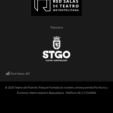
Patrocina
Post Views:
487
© 2026 Teatro del Puente | Parque Forestal sin número, entre puentes Pio Nono y
Purísima. Metro estación Baquedano. Teléfono 56-2-27324883