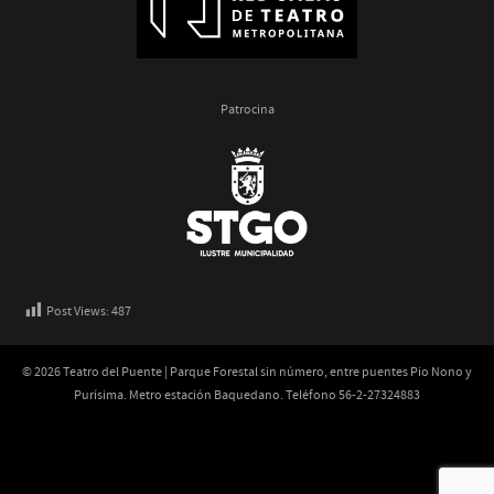
Patrocina
Post Views:
487
© 2026 Teatro del Puente | Parque Forestal sin número, entre puentes Pio Nono y
Purísima. Metro estación Baquedano. Teléfono 56-2-27324883