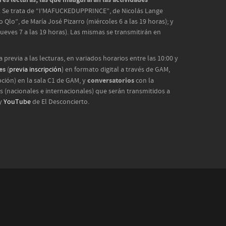
. Se trata de “I’MAFUCKEDUPPRINCE”, de Nicolás Lange
o Qlo”, de María José Pizarro (miércoles 6 a las 19 horas); y
eves 7 a las 19 horas). Las mismas se transmitirán en
previa a las lecturas, en variados horarios entre las 10:00 y
es
(
previa inscripción
) en formato digital a través de GAM,
conversatorios
pción) en la sala C1 de GAM, y
con la
es (nacionales e internacionales) que serán transmitidos a
y
YouTube
de El Desconcierto.