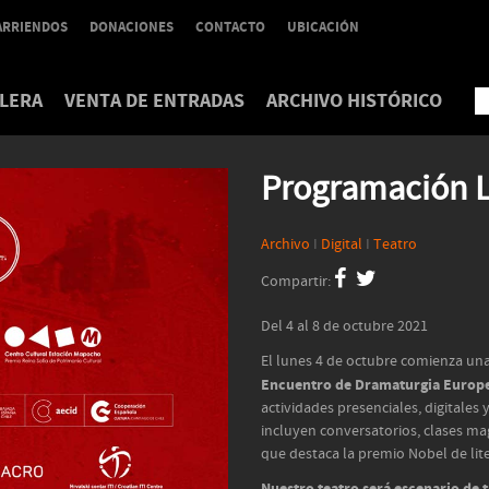
ARRIENDOS
DONACIONES
CONTACTO
UBICACIÓN
LERA
VENTA DE ENTRADAS
ARCHIVO HISTÓRICO
Programación 
Archivo
I
Digital
I
Teatro
Compartir:
Del 4 al 8 de octubre 2021
El lunes 4 de octubre comienza un
Encuentro de Dramaturgia Euro
actividades presenciales, digitales 
incluyen conversatorios, clases mag
que destaca la premio Nobel de lite
Nuestro teatro será escenario de t