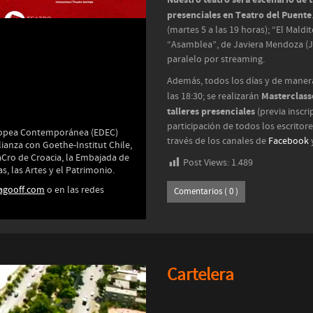
presenciales en Teatro del Puente
(martes 5 a las 19 horas); “El Maldit
“Asamblea”, de Javiera Mendoza (Ju
paralelo por streaming.
Además, todos los días y de manera 
Masterclass
las 18:30; se realizarán
talleres presenciales
(previa inscri
participación de todos los escritor
uropea Contemporánea (EDEC)
través de los canales de
Facebook
lianza con Goethe-Institut Chile,
aCro de Croacia, la Embajada de
Post Views:
1.489
s, las Artes y el Patrimonio.
agooff.com
o en las redes
Comentarios ( 0 )
Cartelera