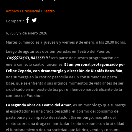
Archivo
I
Presencial
I
Teatro
Compartir:
6, 7, 8 y 9 de enero 2026
Martes 6, miércoles 7, jueves 8 y viernes 9 de enero, a las 20:30 horas.
Luego de agotar sus dos temporadas en Teatro del Puente,
PA$$$TA(YO)BA$$$E!!!!
será parte de nuestra programación de
El
unipersonal protagonizado por
enero con solo cuatro funciones.
Felipe Zepeda, con dramaturgia y dirección de Nicolás Bascuñán
,
nos sumerge en la caótica pesadilla de un consumidor de pasta
base, que se enfrenta a sus últimos momentos de vida antes de ser
crucificado en un poste de luz por un famoso narcotraficante de la
comuna de Pudahuel.
La segunda obra de Teatro del Amor,
es un monólogo que sumerge
al espectador en una cruda pesadilla: el abismo del consumo de
pasta base y su impacto devastador. Sin embargo, más allá del
relato sobre una droga en particular, la obra expone con brutalidad
el funcionamiento de una sociedad que fabrica, vende y consume