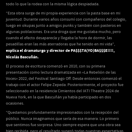
todo lo que la rodea con la misma lógica despiadada.
“Esta obra surge de mi propia experiencia con la pasta base en mi
juventud. Durante varios años consumí con compañeros del colegio,
luego en okupas junto a amigos punks y también con pasteros en
algunas poblaciones. Era una droga que me gustaba mucho, pero
cuando el efecto desaparecía y llegaba la hora de dormir, las
pesadillas eran las más aterradoras que he tenido en mi vida”,
explica el dramaturgo y director de PA$$$TA(YO)BA$$$E!!!!,
Nicolás Bascuñán.
El proceso de escritura comenzó en 2010, con su primera
presentación como lectura dramatizada en «La Rebelión de las
Voces» 2022, del Festival Santiago Off. Desde entonces comenzó el
trabajo con el actor Felipe Zepeda. Posteriormente, el proyecto fue
seleccionado en la residencia Cimientos del IATI Theatre 2024 de
Nueva York, en la que Bascuñán ya había participado en dos
ocasiones.
“Quedamos profundamente impresionados con la recepción del
público. Nunca imaginamos que sería de esa manera. Lo primero
que sentimos fue sorpresa. Uno siempre espera que una obra sea
bien recibida, pero el resultado superó todas nuestras expectativas