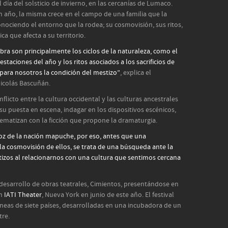
l día del solsticio de invierno, en las cercanías de Lumaco.
n año, la misma crece en el campo de una familia que la
onociendo el entorno que la rodea; su cosmovisión, sus ritos,
ica que afecta a su territorio.
a son principalmente los ciclos de la naturaleza, como el
estaciones del año y los ritos asociados a los sacrificios de
ara nosotros la condición del mestizo”
, explica el
Nicolás Bascuñán.
flicto entre la cultura occidental y las culturas ancestrales
u puesta en escena, indagar en los dispositivos escénicos,
matizan con la ficción que propone la dramaturgia.
oz de la nación mapuche, por eso, antes que una
la cosmovisión de ellos, se trata de una búsqueda ante la
izos al relacionarnos con una cultura que sentimos cercana
desarrollo de obras teatrales, Cimientos, presentándose en
en
IATI Theater
, Nueva York en junio de este año. El festival
eas de siete países, desarrolladas en una incubadora de un
tre.