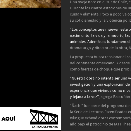
Una oveja nace en el sur de Chile, e
Durante las cuatro estaciones de u
cuida y alimenta. Poco a poco va c
su cotidianeidad y la violencia polít
“Los conceptos que mueven esta obr
nacimiento, la vida y la muerte, las 
animales. Además es fundamental p
dramaturgo y director de la obra, 
La propuesta busca tensionar el con
del continente americano. Y desde s
como fuerzas de choque que proble
“Nuestra obra no intenta ser una v
investigación y una exploración de 
experiencia que vivimos como mest
y lejana a la vez”
, agrega Bascuñán.
“Ñachi” fue parte del programa de 
la Serie de Lecturas Escenificadas 
bilingüe exhibió obras contemporán
año bajo el patrocinio de IATI Thea