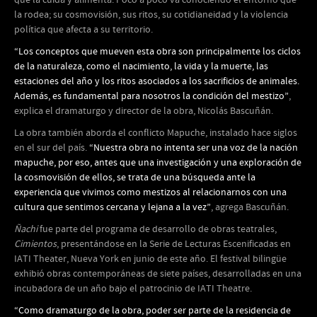
que la cuida y alimenta. Poco a poco va conociendo el entorno que
la rodea; su cosmovisión, sus ritos, su cotidianeidad y la violencia
política que afecta a su territorio.
“Los conceptos que mueven esta obra son principalmente los ciclos
de la naturaleza, como el nacimiento, la vida y la muerte, las
estaciones del año y los ritos asociados a los sacrificios de animales.
Además, es fundamental para nosotros la condición del mestizo”
,
explica el dramaturgo y director de la obra, Nicolás Bascuñán.
La obra también aborda el conflicto Mapuche, instalado hace siglos
en el sur del país.
“Nuestra obra no intenta ser una voz de la nación
mapuche, por eso, antes que una investigación y una exploración de
la cosmovisión de ellos, se trata de una búsqueda ante la
experiencia que vivimos como mestizos al relacionarnos con una
cultura que sentimos cercana y lejana a la vez”
, agrega Bascuñán.
Ñachi
fue parte del programa de desarrollo de obras teatrales,
Cimientos
, presentándose en la Serie de Lecturas Escenificadas en
IATI Theater, Nueva York en junio de este año. El festival bilingüe
exhibió obras contemporáneas de siete países, desarrolladas en una
incubadora de un año bajo el patrocinio de IATI Theatre.
“Como dramaturgo de la obra, poder ser parte de la residencia de