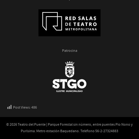
Patrocina
Post Views:
486
© 2026 Teatro del Puente | Parque Forestal sin número, entre puentes Pio Nono y
Purísima. Metro estación Baquedano. Teléfono 56-2-27324883