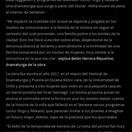
base reggaetón y programas de televisión como
Yingo
y
Mekano
.
Una dramaturgia que surge a partir del titular: «Niña muere de pena
al interior de Sename».
“Me impactó la crueldad con la que se exponía y juzgaba en los
medios de comunicación a la familia de la víctima sin seguir el
contexto del cual provenían: una familia pobre a los bordes de la
ciudad. Esto me llevó a escribir sobre ellas, alejándome de la
denuncia directa al Sename y acercándome a la intimidad de una
familia compuesta por un núcleo de mujeres, muy similar a la
estructura en la que me crie”,
explica Belén Herrera Riquelme,
dramaturga de la obra.
La obra fue escrita el año 2017, en el marco del Festival de
Dramaturgia y Puesta en Escena Víctor Jara, de la Universidad de
Chile y presenta a tres mujeres que viven en una pequeña casa en
un barrio proleta del Gran Santiago. La misma propone poner en
escena el contraste entre la forma en que los medios daban cuenta
de la historia de la niña que falleció en el Sename versus programas
como
Yingo
y
Mekano
, que parecían invitar a los jóvenes a imaginar
un futuro mejor; exitoso, lejos de la pobreza que los acorralaba.
“El éxito de la temporada de estreno de
La reina del perreo
fue muy