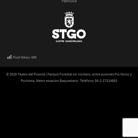
Patrocina
Post Views:
486
© 2026 Teatro del Puente | Parque Forestal sin número, entre puentes Pio Nono y
Purísima. Metro estación Baquedano. Teléfono 56-2-27324883