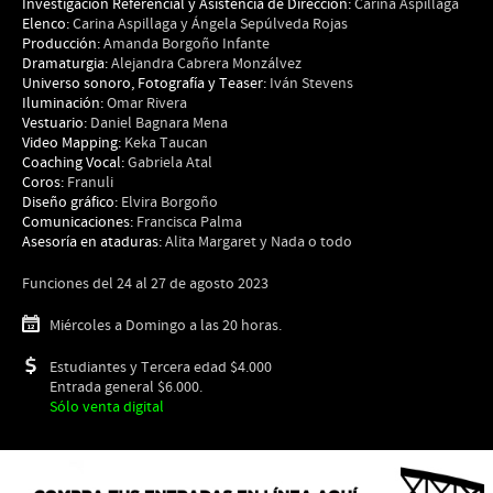
Investigación Referencial y Asistencia de Dirección:
Carina Aspillaga
Elenco:
Carina Aspillaga y Ángela Sepúlveda Rojas
Producción:
Amanda Borgoño Infante
Dramaturgia:
Alejandra Cabrera Monzálvez
Universo sonoro, Fotografía y Teaser:
Iván Stevens
Iluminación:
Omar Rivera
Vestuario:
Daniel Bagnara Mena
Video Mapping:
Keka Taucan
Coaching Vocal:
Gabriela Atal
Coros:
Franuli
Diseño gráfico:
Elvira Borgoño
Comunicaciones:
Francisca Palma
Asesoría en ataduras:
Alita Margaret y Nada o todo
Funciones del 24 al 27 de agosto 2023
Miércoles a Domingo a las 20 horas.
Estudiantes y Tercera edad $4.000
Entrada general $6.000.
Sólo venta digital