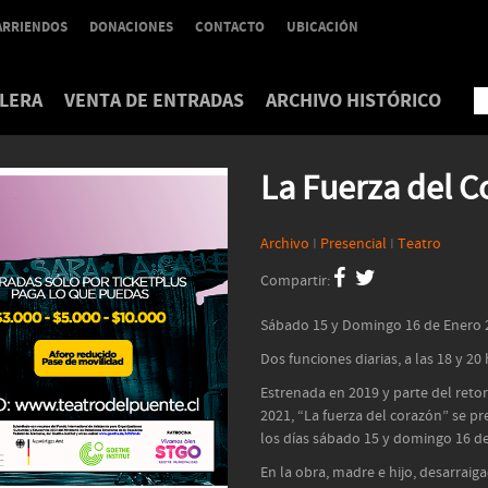
ARRIENDOS
DONACIONES
CONTACTO
UBICACIÓN
LERA
VENTA DE ENTRADAS
ARCHIVO HISTÓRICO
La Fuerza del C
Archivo
I
Presencial
I
Teatro
Compartir:
Sábado 15 y Domingo 16 de Enero 
Dos funciones diarias, a las 18 y 20 
Estrenada en 2019 y parte del reto
2021, “La fuerza del corazón” se p
los días sábado 15 y domingo 16 de 
En la obra, madre e hijo, desarraig