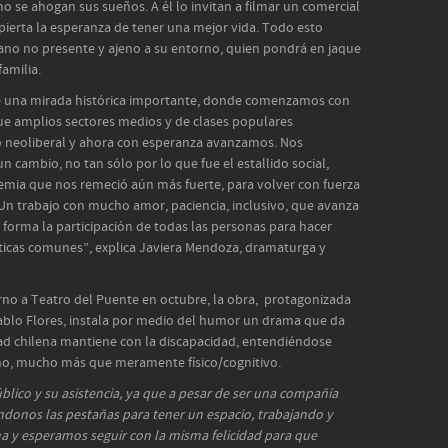
o se ahogan sus sueños. A él lo invitan a filmar un comercial
spierta la esperanza de tener una mejor vida. Todo esto
ano no presente y ajeno a su entorno, quien pondrá en jaque
familia.
 una mirada histórica importante, donde comenzamos con
que amplios sectores medios y de clases populares
 neoliberal y ahora con esperanza avanzamos. Nos
 cambio, no tan sólo por lo que fue el estallido social,
emia que nos remeció aún más fuerte, para volver con fuerza
Un trabajo con mucho amor, paciencia, inclusivo, que avanza
 forma la participación de todas las personas para hacer
áticas comunes”, explica Javiera Mendoza, dramaturga y
rno a Teatro del Puente en octubre, la obra, protagonizada
Pablo Flores, instala por medio del humor un drama que da
dad chilena mantiene con la discapacidad, entendiéndose
o, mucho más que meramente físico/cognitivo.
lico y su asistencia, ya que a pesar de ser una compañía
donos las pestañas para tener un espacio, trabajando y
a y esperamos seguir con la misma felicidad para que