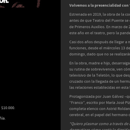
Volvemos a la presencialidad con 
Estrenada en 2019, la obra de la c
antes de que Teatro del Puente se
de Primeros Auxilios. En marzo de 
este año en el teatro, pero la pand
Casi dos años después de llegar a n
funciones, desde el miércoles 13 d
domingo, dado que no se realizarán
En la obra, madre e hijo, desarraig
su rutina de sobrevivencia, ven cóm
televisivo de la Teletón, lo que de
cruzado con la llegada de un herm
las relaciones establecidas en esta 
Protagonizada por Juan Gálvez –qu
“Franco”, escrito por María José P
 $10.000.
completa elenco con Astrid Roldan e
cerebral, en el papel del hermano 
ñía.
“Quiero plasmar como a través de 