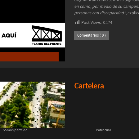
dogmatizan cómo sentir la dignidad.
en cómo, por medio de su campaña d
personas con discapacidad”
, expli
Post Views:
3.174
Comentarios ( 0 )
Cartelera
Somos parte de
Patrocina