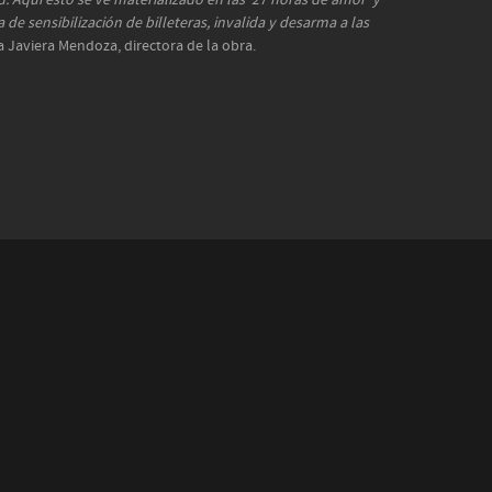
 Aquí esto se ve materializado en las ‘27 horas de amor’ y
e sensibilización de billeteras, invalida y desarma a las
ca Javiera Mendoza, directora de la obra.