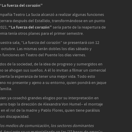
“La fuerza del corazón”
ompañía Teatro La Sucia alcanzó a realizar algunas funciones
 cerrara después del Estallido, transformándose en un punto
“La fuerza del corazón”
2021,
sería parte de la reapertura de
emia tenía otros planes para el primer semestre.
uestra sala, “La fuerza del corazón” se presentará con 12
e octubre. Las mismas serán dobles los días sábado y
 funciones en Teatro del Puente los días viernes.
ados de la sociedad, de la idea de progreso y sumergidos en
o se ahogan sus sueños. A él lo invitan a filmar un comercial
spierta la esperanza de tener una mejor vida. Todo esto
ano no presente y ajeno a su entorno, quien pondrá en jaque
familia.
ien ya cosechó grandes elogios por su interpretación en
izarro bajo la dirección de Alexandra Von Humel– el montaje
n el rol de la madre y Pablo Flores, quien tiene parálisis
con discapacidad.
los medios de comunicación, los sectores dominantes