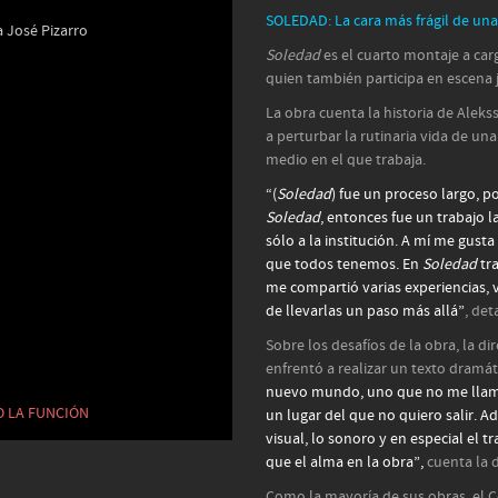
SOLEDAD: La cara más frágil de una 
 José Pizarro
Soledad
es el cuarto montaje a carg
quien también participa en escena j
La obra cuenta la historia de Aleks
a perturbar la rutinaria vida de u
medio en el que trabaja.
“(
Soledad
) fue un proceso largo, 
Soledad
, entonces fue un trabajo 
sólo a la institución. A mí me gusta
que todos tenemos. En
Soledad
tra
me compartió varias experiencias, vi
de llevarlas un paso más allá”
, det
Sobre los desafíos de la obra, la di
enfrentó a realizar un texto dramá
nuevo mundo, uno que no me llama
O LA FUNCIÓN
un lugar del que no quiero salir.
visual, lo sonoro y en especial el 
que el alma en la obra”,
cuenta la d
Como la mayoría de sus obras, el C