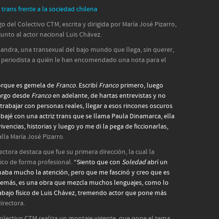
trans frente a la sociedad chilena
o del Colectivo CTM, escrita y dirigida por María José Pizarro,
unto al actor nacional Luis Chávez.
sandra, una transexual del bajo mundo que llega, sin querer,
na periodista a quién le han encomendado una nota para el
porque es gemela de
Franco
. Escribí
Franco
primero, luego
largo desde
Franco
en adelante, de hartas entrevistas y no
 trabajar con personas reales, llegar a esos rincones oscuros
bajé con una actriz trans que se llama Paula Dinamarca, ella
vencias, historias y luego yo me di la pega de ficcionarlas,
alla María José Pizarro.
rectora destaca que fue su primera dirección, la cual la
tico de forma profesional.
“Siento que con
Soledad
abrí un
ba mucho la atención, pero que me fascinó y creo que es
 Además, es una obra que mezcla muchos lenguajes, como lo
trabajo físico de Luis Chávez, tremendo actor que pone más
irectora.
olectivo CTM realiza un montaje vigente, que pone el tema