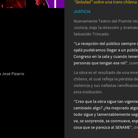
“Soledad” sobre una trans chilena.
JUSTICIA
Nuevamente Teatro del Puente recib
Justicia, bajo la dirección y drama
Sebastián Trincado.
“La recepción del público siempre 
ojalá pudiéramos llegar a un públic
Congreso en la sala y cuando tenem
personas que tengan ese rol”
, cuen
La obra es el resultado de una inv
 José Pizarro
chileno, el cual refleja la pérdida d
violencia y sus nefastas ramificaci
esta institución.
“Creo que la obra sigue tan vigen
cambiado algo? ¿Ha mejorado algo
todo sigue y lamentablemente segui
ve, se sorprende, se conmueve, es
cosa que se parezca al SENAME”,
di