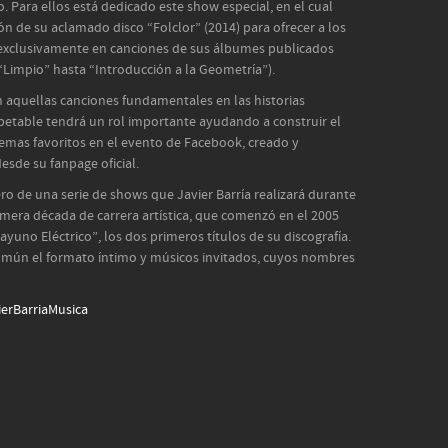
 Para ellos está dedicado este show especial, en el cual
n de su aclamado disco “Folclor” (2014) para ofrecer a los
 exclusivamente en canciones de sus álbumes publicados
 “Limpio” hasta “Introducción a la Geometría”).
án aquellas canciones fundamentales en las historias
spetable tendrá un rol importante ayudando a construir el
 temas favoritos en el evento de Facebook, creado y
esde su fanpage oficial.
mero de una serie de shows que Javier Barría realizará durante
imera década de carrera artística, que comenzó en el 2005
ayuno Eléctrico”, los dos primeros títulos de su discografía.
omún el formato íntimo y músicos invitados, cuyos nombres
erBarriaMusica