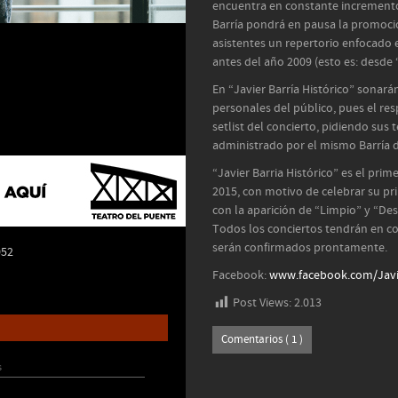
encuentra en constante incremento.
Barría pondrá en pausa la promoció
asistentes un repertorio enfocado
antes del año 2009 (esto es: desde
En “Javier Barría Histórico” sonar
personales del público, pues el re
setlist del concierto, pidiendo sus
administrado por el mismo Barría d
“Javier Barria Histórico” es el pri
2015, con motivo de celebrar su pr
con la aparición de “Limpio” y “Des
Todos los conciertos tendrán en c
serán confirmados prontamente.
052
Facebook:
www.facebook.com/Javi
Post Views:
2.013
Comentarios ( 1 )
s